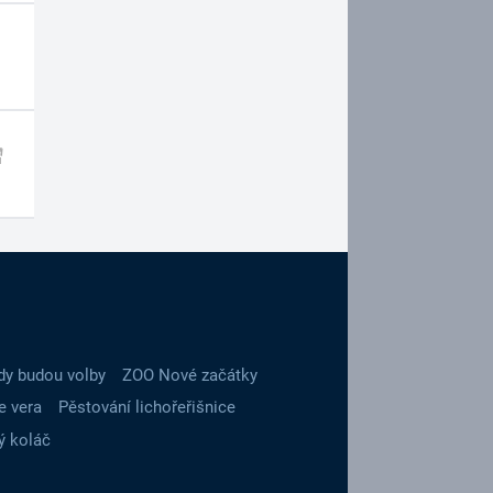
dy budou volby
ZOO Nové začátky
e vera
Pěstování lichořeřišnice
ý koláč