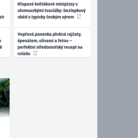
Křupavé květákové minipizzy s
olomouckými tvarůžky: bezlepkový
atr
oběd s typicky českým sýrem
Vepřová panenka plněná rajčaty,
o
špenátem, olivami a fetou –
ně
perfektní středomořský recept na
roládu