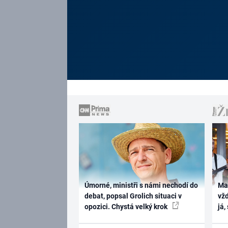
Úmorné, ministři s námi nechodí do
Ma
debat, popsal Grolich situaci v
vž
opozici. Chystá velký krok
já,