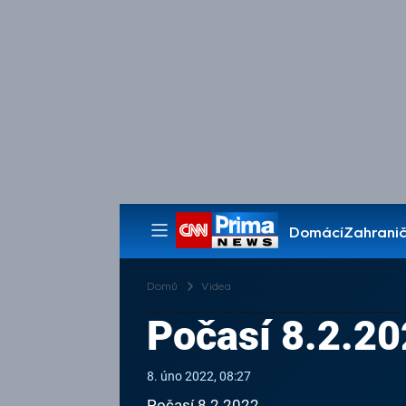
Domácí
Zahranič
Pořady
Domů
Videa
Počasí 8.2.2
8. úno 2022, 08:27
Počasí 8.2.2022