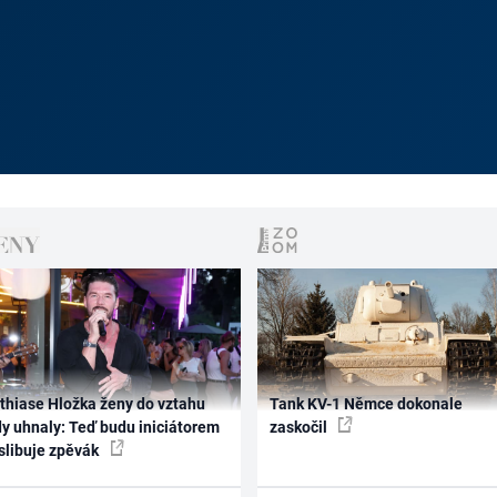
thiase Hložka ženy do vztahu
Tank KV-1 Němce dokonale
dy uhnaly: Teď budu iniciátorem
zaskočil
 slibuje zpěvák