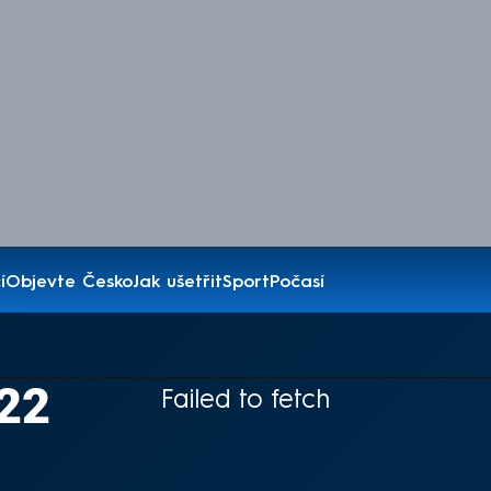
í
Objevte Česko
Jak ušetřit
Sport
Počasí
022
Failed to fetch