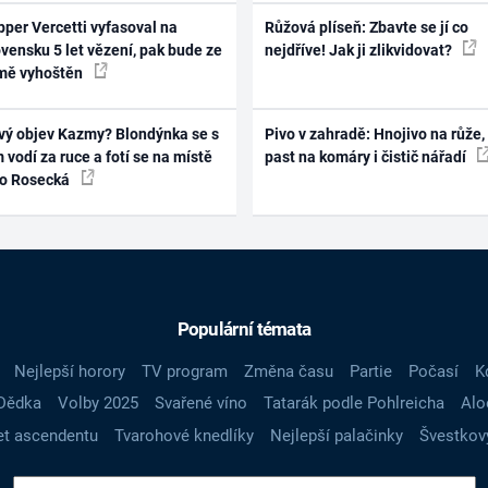
per Vercetti vyfasoval na
Růžová plíseň: Zbavte se jí co
vensku 5 let vězení, pak bude ze
nejdříve! Jak ji zlikvidovat?
mě vyhoštěn
vý objev Kazmy? Blondýnka se s
Pivo v zahradě: Hnojivo na růže,
 vodí za ruce a fotí se na místě
past na komáry i čistič nářadí
ko Rosecká
Populární témata
Nejlepší horory
TV program
Změna času
Partie
Počasí
K
Dědka
Volby 2025
Svařené víno
Tatarák podle Pohlreicha
Alo
t ascendentu
Tvarohové knedlíky
Nejlepší palačinky
Švestkov