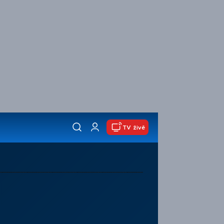
TV živě