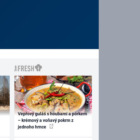
Vepřový guláš s houbami a pórkem
– krémový a voňavý pokrm z
jednoho hrnce