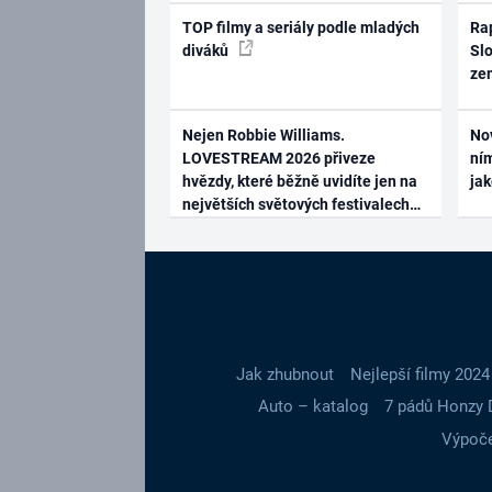
TOP filmy a seriály podle mladých
Rap
diváků
Slo
ze
Nejen Robbie Williams.
No
LOVESTREAM 2026 přiveze
ním
hvězdy, které běžně uvidíte jen na
ja
největších světových festivalech
Jak zhubnout
Nejlepší filmy 2024
Auto – katalog
7 pádů Honzy 
Výpoče