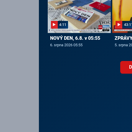
4:11
43:1
NOVÝ DEN, 6.8. v 05:55
ZPRÁVY,
6. srpna 2026 05:55
5. srpna 2
D