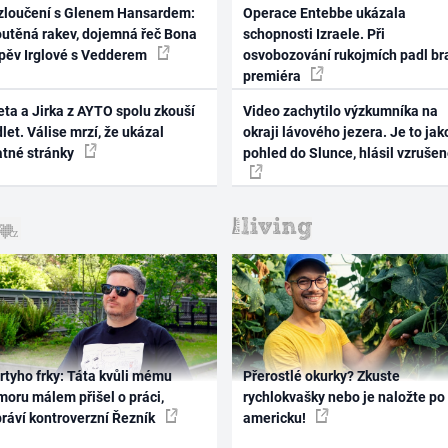
zloučení s Glenem Hansardem:
Operace Entebbe ukázala
outěná rakev, dojemná řeč Bona
schopnosti Izraele. Při
zpěv Irglové s Vedderem
osvobozování rukojmích padl br
premiéra
ta a Jirka z AYTO spolu zkouší
Video zachytilo výzkumníka na
let. Válise mrzí, že ukázal
okraji lávového jezera. Je to jak
atné stránky
pohled do Slunce, hlásil vzruše
rtyho frky: Táta kvůli mému
Přerostlé okurky? Zkuste
oru málem přišel o práci,
rychlokvašky nebo je naložte po
práví kontroverzní Řezník
americku!