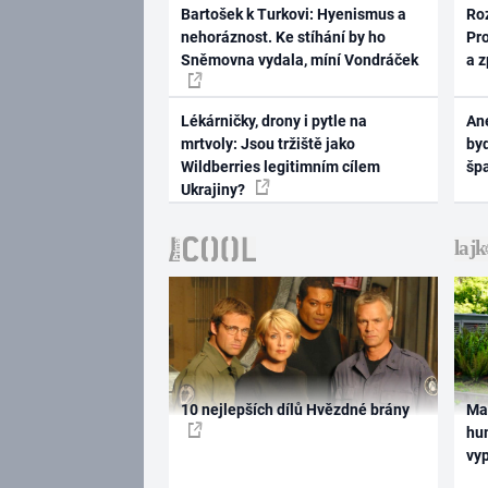
Bartošek k Turkovi: Hyenismus a
Ro
nehoráznost. Ke stíhání by ho
Pr
Sněmovna vydala, míní Vondráček
a 
Lékárničky, drony i pytle na
Ane
mrtvoly: Jsou tržiště jako
byd
Wildberries legitimním cílem
šp
Ukrajiny?
10 nejlepších dílů Hvězdné brány
Ma
hum
vy