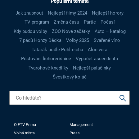
Populární témata
Jak zhubnout
Nejlepší filmy 2024
Nejlepší horory
TV program
Změna času
Partie
Počasí
Kdy budou volby
ZOO Nové začátky
Auto – katalog
7 pádů Honzy Dědka
Volby 2025
Svařené víno
Tatarák podle Pohlreicha
Aloe vera
Pěstování lichořeřišnice
Výpočet ascendentu
Tvarohové knedlíky
Nejlepší palačinky
Švestkový koláč
O FTV Prima
Management
Volná místa
Press