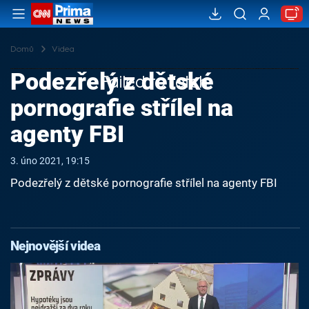
Domů
Videa
Podezřelý z dětské
Failed to fetch
pornografie střílel na
agenty FBI
3. úno 2021, 19:15
Podezřelý z dětské pornografie střílel na agenty FBI
Nejnovější videa