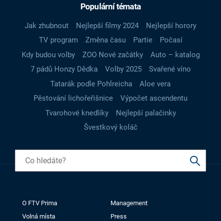
Populární témata
Jak zhubnout
Nejlepší filmy 2024
Nejlepší horory
TV program
Změna času
Partie
Počasí
Kdy budou volby
ZOO Nové začátky
Auto – katalog
7 pádů Honzy Dědka
Volby 2025
Svařené víno
Tatarák podle Pohlreicha
Aloe vera
Pěstování lichořeřišnice
Výpočet ascendentu
Tvarohové knedlíky
Nejlepší palačinky
Švestkový koláč
O FTV Prima
Management
Volná místa
Press