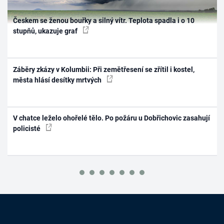
Českem se ženou bouřky a silný vítr. Teplota spadla i o 10
stupňů, ukazuje graf
Záběry zkázy v Kolumbii: Při zemětřesení se zřítil i kostel,
města hlásí desítky mrtvých
V chatce leželo ohořelé tělo. Po požáru u Dobřichovic zasahují
policisté