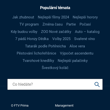
Populární témata
Jak zhubnout
Nejlepší filmy 2024
Nejlepší horory
TV program
Změna času
Partie
Počasí
Kdy budou volby
ZOO Nové začátky
Auto – katalog
7 pádů Honzy Dědka
Volby 2025
Svařené víno
Tatarák podle Pohlreicha
Aloe vera
Pěstování lichořeřišnice
Výpočet ascendentu
Tvarohové knedlíky
Nejlepší palačinky
Švestkový koláč
O FTV Prima
Management