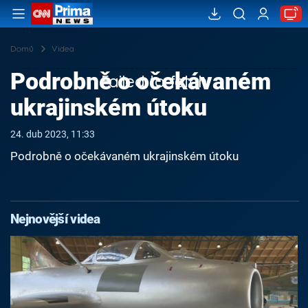
Domů
Videa
Podrobně o očekávaném
Failed to fetch
ukrajinském útoku
24. dub 2023, 11:33
Podrobně o očekávaném ukrajinském útoku
Nejnovější videa