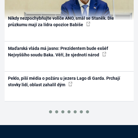
Nikdy nezpochybňujte voliče ANO, smál se Staněk. Dle
průzkumu mají za lídra opozice Babiše
Maďarská vláda má jasno: Prezidentem bude exšéf
Nejvyššího soudu Baka. Věří, že sjednotí národ
Peklo, píší média o požáru u jezera Lago di Garda. Prchají
stovky lidí, oblast zahalil dým