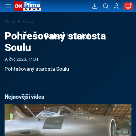
Domů
Videa
Pohřešovaný starosta
Failed to fetch
Soulu
9. čvc 2020, 14:31
Pohřešovaný starosta Soulu
Nejnovější videa