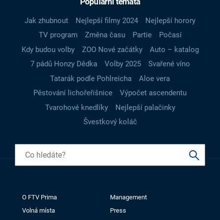
Populární témata
Jak zhubnout
Nejlepší filmy 2024
Nejlepší horory
TV program
Změna času
Partie
Počasí
Kdy budou volby
ZOO Nové začátky
Auto – katalog
7 pádů Honzy Dědka
Volby 2025
Svařené víno
Tatarák podle Pohlreicha
Aloe vera
Pěstování lichořeřišnice
Výpočet ascendentu
Tvarohové knedlíky
Nejlepší palačinky
Švestkový koláč
O FTV Prima
Management
Volná místa
Press