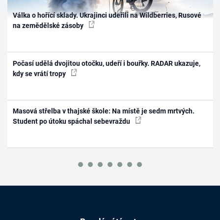
Válka o hořící sklady. Ukrajinci udeřili na Wildberries, Rusové
na zemědělské zásoby
Počasí udělá dvojitou otočku, udeří i bouřky. RADAR ukazuje,
kdy se vrátí tropy
Masová střelba v thajské škole: Na místě je sedm mrtvých.
Student po útoku spáchal sebevraždu