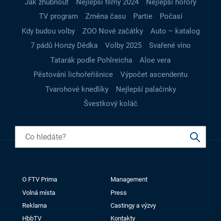
Jak zhubnout
Nejlepší filmy 2024
Nejlepší horory
TV program
Změna času
Partie
Počasí
Kdy budou volby
ZOO Nové začátky
Auto – katalog
7 pádů Honzy Dědka
Volby 2025
Svařené víno
Tatarák podle Pohlreicha
Aloe vera
Pěstování lichořeřišnice
Výpočet ascendentu
Tvarohové knedlíky
Nejlepší palačinky
Švestkový koláč
O FTV Prima
Management
Volná místa
Press
Reklama
Castingy a výzvy
HbbTV
Kontakty