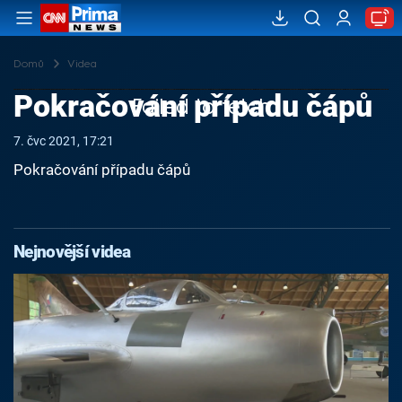
Domů
Videa
Pokračování případu čápů
Failed to fetch
7. čvc 2021, 17:21
Pokračování případu čápů
Nejnovější videa