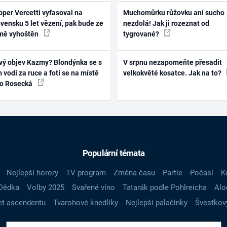
per Vercetti vyfasoval na
Muchomůrku růžovku ani sucho
vensku 5 let vězení, pak bude ze
nezdolá! Jak ji rozeznat od
mě vyhoštěn
tygrované?
vý objev Kazmy? Blondýnka se s
V srpnu nezapomeňte přesadit
 vodí za ruce a fotí se na místě
velkokvěté kosatce. Jak na to?
ko Rosecká
Populární témata
Nejlepší horory
TV program
Změna času
Partie
Počasí
K
Dědka
Volby 2025
Svařené víno
Tatarák podle Pohlreicha
Alo
t ascendentu
Tvarohové knedlíky
Nejlepší palačinky
Švestkov