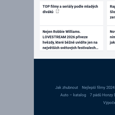
TOP filmy a seriály podle mladých
Rap
diváků
Slo
ze
Nejen Robbie Williams.
No
LOVESTREAM 2026 přiveze
ním
hvězdy, které běžně uvidíte jen na
ja
největších světových festivalech
Jak zhubnout
Nejlepší filmy 2024
Auto – katalog
7 pádů Honzy 
Výpoče