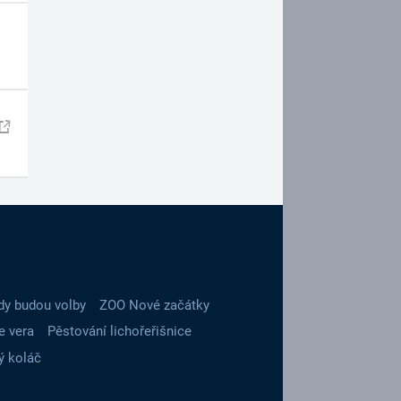
dy budou volby
ZOO Nové začátky
e vera
Pěstování lichořeřišnice
ý koláč