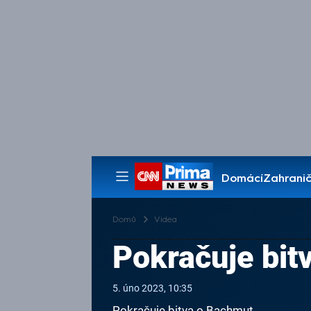
Domácí
Zahranič
Pořady
Domů
Videa
Pokračuje bit
5. úno 2023, 10:35
Pokračuje bitva o Bachmut