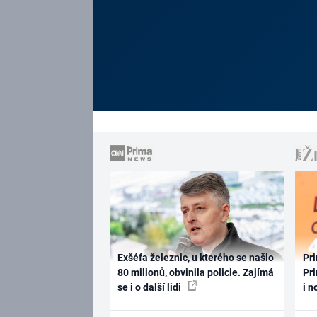
Exšéfa železnic, u kterého se našlo
Pri
80 milionů, obvinila policie. Zajímá
Pri
se i o další lidi
i n