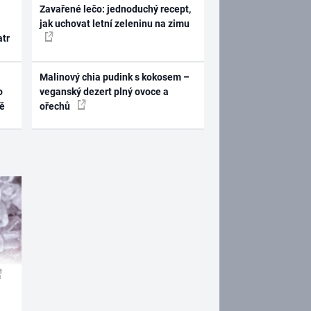
Zavařené lečo: jednoduchý recept,
jak uchovat letní zeleninu na zimu
atr
Malinový chia pudink s kokosem –
o
veganský dezert plný ovoce a
ně
ořechů