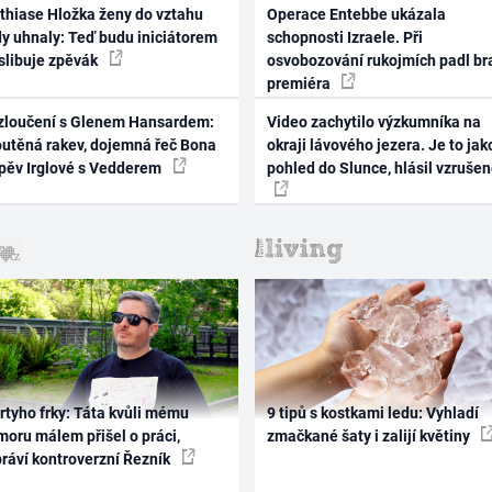
thiase Hložka ženy do vztahu
Operace Entebbe ukázala
dy uhnaly: Teď budu iniciátorem
schopnosti Izraele. Při
 slibuje zpěvák
osvobozování rukojmích padl br
premiéra
zloučení s Glenem Hansardem:
Video zachytilo výzkumníka na
outěná rakev, dojemná řeč Bona
okraji lávového jezera. Je to jak
zpěv Irglové s Vedderem
pohled do Slunce, hlásil vzruše
rtyho frky: Táta kvůli mému
9 tipů s kostkami ledu: Vyhladí
oru málem přišel o práci,
zmačkané šaty i zalijí květiny
práví kontroverzní Řezník