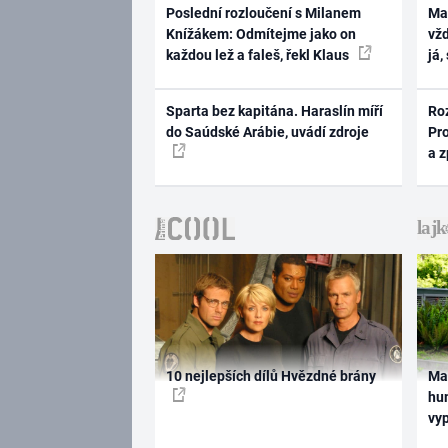
Poslední rozloučení s Milanem
Ma
Knížákem: Odmítejme jako on
vž
každou lež a faleš, řekl Klaus
já,
Sparta bez kapitána. Haraslín míří
Ro
do Saúdské Arábie, uvádí zdroje
Pr
a 
10 nejlepších dílů Hvězdné brány
Ma
hum
vy