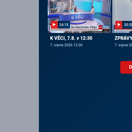
24:15
30:2
K VĚCI, 7.8. v 12:30
ZPRÁVY,
7. srpna 2026 12:30
7. srpna 2
D