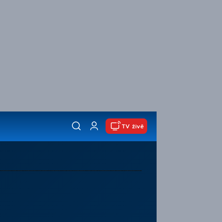
TV živě