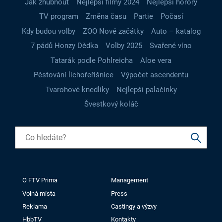
Jak zhubnout
Nejlepší filmy 2024
Nejlepší horory
TV program
Změna času
Partie
Počasí
Kdy budou volby
ZOO Nové začátky
Auto – katalog
7 pádů Honzy Dědka
Volby 2025
Svařené víno
Tatarák podle Pohlreicha
Aloe vera
Pěstování lichořeřišnice
Výpočet ascendentu
Tvarohové knedlíky
Nejlepší palačinky
Švestkový koláč
O FTV Prima
Management
Volná místa
Press
Reklama
Castingy a výzvy
HbbTV
Kontakty