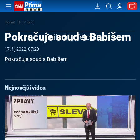
Domů
Videa
Pokračuje soud s Babišem
Failed to fetch
17. říj 2022, 07:20
Pokračuje soud s Babišem
Nejnovější videa