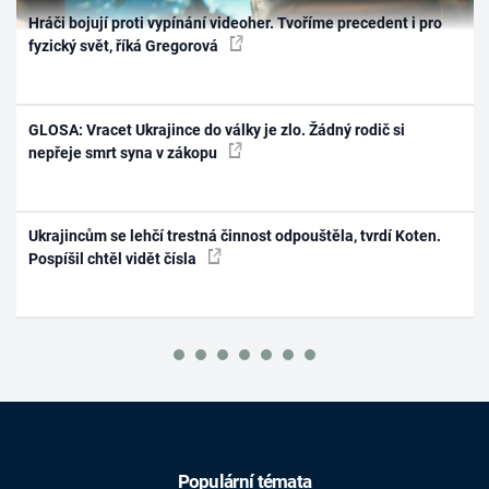
Hráči bojují proti vypínání videoher. Tvoříme precedent i pro
fyzický svět, říká Gregorová
GLOSA: Vracet Ukrajince do války je zlo. Žádný rodič si
nepřeje smrt syna v zákopu
Ukrajincům se lehčí trestná činnost odpouštěla, tvrdí Koten.
Pospíšil chtěl vidět čísla
Populární témata