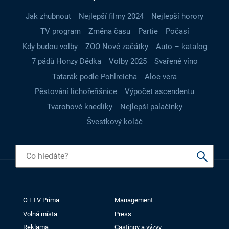
Jak zhubnout
Nejlepší filmy 2024
Nejlepší horory
TV program
Změna času
Partie
Počasí
Kdy budou volby
ZOO Nové začátky
Auto – katalog
7 pádů Honzy Dědka
Volby 2025
Svařené víno
Tatarák podle Pohlreicha
Aloe vera
Pěstování lichořeřišnice
Výpočet ascendentu
Tvarohové knedlíky
Nejlepší palačinky
Švestkový koláč
O FTV Prima
Management
Volná místa
Press
Reklama
Castingy a výzvy