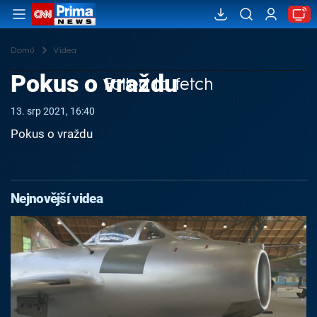
Domů
Videa
Pokus o vraždu
Failed to fetch
13. srp 2021, 16:40
Pokus o vraždu
Nejnovější videa