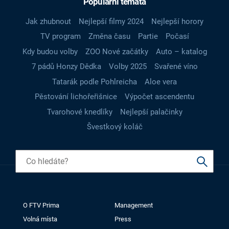
Populární témata
Jak zhubnout
Nejlepší filmy 2024
Nejlepší horory
TV program
Změna času
Partie
Počasí
Kdy budou volby
ZOO Nové začátky
Auto – katalog
7 pádů Honzy Dědka
Volby 2025
Svařené víno
Tatarák podle Pohlreicha
Aloe vera
Pěstování lichořeřišnice
Výpočet ascendentu
Tvarohové knedlíky
Nejlepší palačinky
Švestkový koláč
O FTV Prima
Management
Volná místa
Press