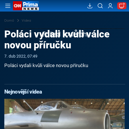
Domů
Videa
Poláci vydali kvůli válce
Failed to fetch
novou příručku
7. dub 2022, 07:49
Poláci vydali kvůli válce novou příručku
Nejnovější videa