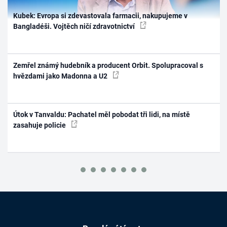
Kubek: Evropa si zdevastovala farmacii, nakupujeme v
Bangladéši. Vojtěch ničí zdravotnictví
Zemřel známý hudebník a producent Orbit. Spolupracoval s
hvězdami jako Madonna a U2
Útok v Tanvaldu: Pachatel měl pobodat tři lidi, na místě
zasahuje policie