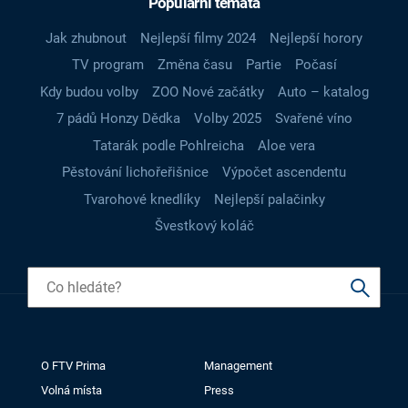
Populární témata
Jak zhubnout
Nejlepší filmy 2024
Nejlepší horory
TV program
Změna času
Partie
Počasí
Kdy budou volby
ZOO Nové začátky
Auto – katalog
7 pádů Honzy Dědka
Volby 2025
Svařené víno
Tatarák podle Pohlreicha
Aloe vera
Pěstování lichořeřišnice
Výpočet ascendentu
Tvarohové knedlíky
Nejlepší palačinky
Švestkový koláč
O FTV Prima
Management
Volná místa
Press