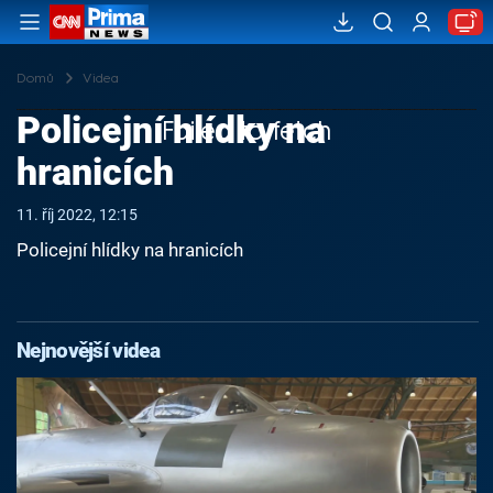
Domů
Videa
Policejní hlídky na
Failed to fetch
hranicích
11. říj 2022, 12:15
Policejní hlídky na hranicích
Nejnovější videa