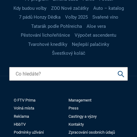
Kdy budou volby
ZOO Nové začátky
Auto – katalog
7 pádů Honzy Dědka
Volby 2025
Svařené víno
Tatarák podle Pohlreicha
Aloe vera
Pěstování lichořeřišnice
Výpočet ascendentu
Tvarohové knedlíky
Nejlepší palačinky
Švestkový koláč
O FTV Prima
Management
Volná místa
Press
Reklama
Castingy a výzvy
HbbTV
Kontakty
Podmínky užívání
Zpracování osobních údajů