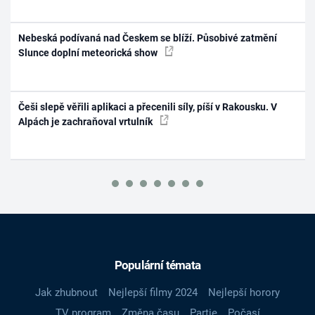
Nebeská podívaná nad Českem se blíží. Působivé zatmění
Slunce doplní meteorická show
Češi slepě věřili aplikaci a přecenili síly, píší v Rakousku. V
Alpách je zachraňoval vrtulník
Populární témata
Jak zhubnout
Nejlepší filmy 2024
Nejlepší horory
TV program
Změna času
Partie
Počasí