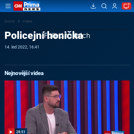
Domů
Videa
Policejní honička
Failed to fetch
14. led 2022, 16:41
Nejnovější videa
28:51