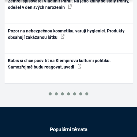
Zemřel spisovatel Vladimír Páral. Na jeho knihy se stály fronty,
odešel v den svých narozenin
Pozor na nebezpečnou kosmetiku, varují hygienici. Produkty
obsahují zakázanou látku
Babiš si chce posvítit na Klempířovu kulturní politiku.
Samozřejmě budu reagovat, uvedl
Populární témata