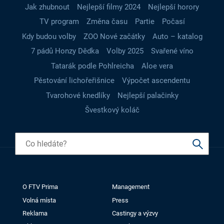
Jak zhubnout
Nejlepší filmy 2024
Nejlepší horory
TV program
Změna času
Partie
Počasí
Kdy budou volby
ZOO Nové začátky
Auto – katalog
7 pádů Honzy Dědka
Volby 2025
Svařené víno
Tatarák podle Pohlreicha
Aloe vera
Pěstování lichořeřišnice
Výpočet ascendentu
Tvarohové knedlíky
Nejlepší palačinky
Švestkový koláč
O FTV Prima
Management
Volná místa
Press
Reklama
Castingy a výzvy