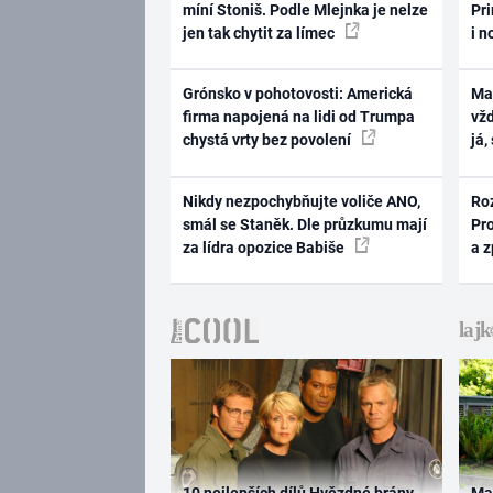
míní Stoniš. Podle Mlejnka je nelze
Pri
jen tak chytit za límec
i n
Grónsko v pohotovosti: Americká
Ma
firma napojená na lidi od Trumpa
vž
chystá vrty bez povolení
já,
Nikdy nezpochybňujte voliče ANO,
Ro
smál se Staněk. Dle průzkumu mají
Pr
za lídra opozice Babiše
a 
10 nejlepších dílů Hvězdné brány
Ma