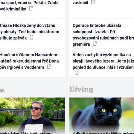
ma sport, vrací se Polabí, Zrádci
zaskočil
ové kriminálky
thiase Hložka ženy do vztahu
Operace Entebbe ukázala
dy uhnaly: Teď budu iniciátorem
schopnosti Izraele. Při
 slibuje zpěvák
osvobozování rukojmích padl br
premiéra
zloučení s Glenem Hansardem:
Video zachytilo výzkumníka na
outěná rakev, dojemná řeč Bona
okraji lávového jezera. Je to jak
zpěv Irglové s Vedderem
pohled do Slunce, hlásil vzruše
rtyho frky: Táta kvůli mému
Odhalte pravdu o kočičích mýtec