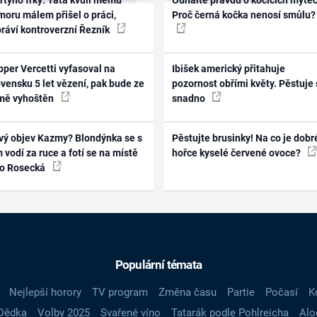
oru málem přišel o práci,
Proč černá kočka nenosí smůlu?
práví kontroverzní Řezník
per Vercetti vyfasoval na
Ibišek americký přitahuje
vensku 5 let vězení, pak bude ze
pozornost obřími květy. Pěstuje 
mě vyhoštěn
snadno
vý objev Kazmy? Blondýnka se s
Pěstujte brusinky! Na co je dobr
 vodí za ruce a fotí se na místě
hořce kyselé červené ovoce?
ko Rosecká
Populární témata
Nejlepší horory
TV program
Změna času
Partie
Počasí
K
Dědka
Volby 2025
Svařené víno
Tatarák podle Pohlreicha
Alo