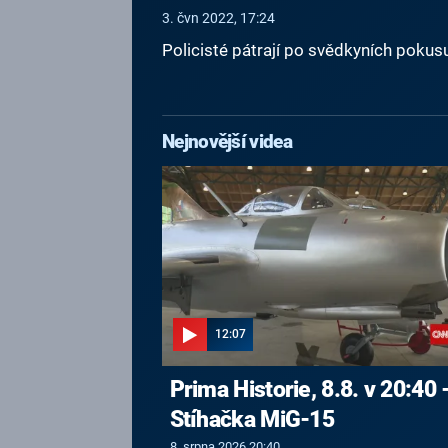
3. čvn 2022, 17:24
Policisté pátrají po svědkyních pokusu
Nejnovější videa
12:07
Prima Historie, 8.8. v 20:40 
Stíhačka MiG-15
8. srpna 2026 20:40