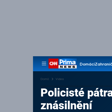
Domácí
Zahranič
Pořady
Domů
Videa
Policisté pátr
znásilnění