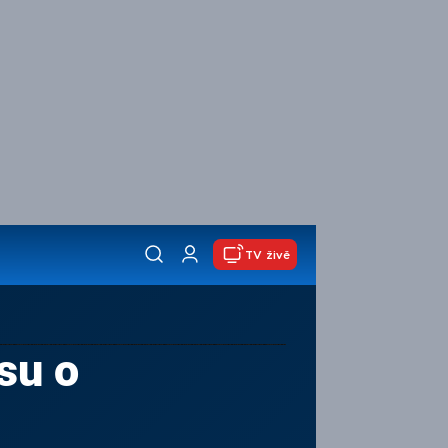
TV živě
su o