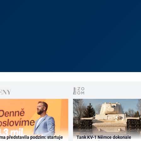
ma představila podzim: startuje
Tank KV-1 Němce dokonale