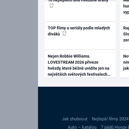
hum
vy
TOP filmy a seriály podle mladých
Rap
diváků
Slo
ze
Nejen Robbie Williams.
No
LOVESTREAM 2026 přiveze
ním
hvězdy, které běžně uvidíte jen na
ja
největších světových festivalech
Jak zhubnout
Nejlepší filmy 2024
Auto – katalog
7 pádů Honzy 