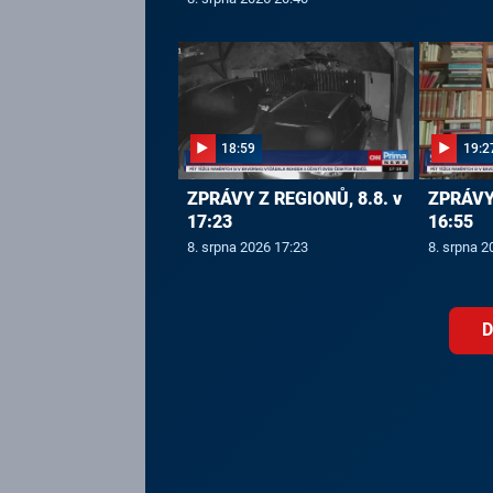
18:59
19:2
ZPRÁVY Z REGIONŮ, 8.8. v
ZPRÁVY 
17:23
16:55
8. srpna 2026 17:23
8. srpna 2
D