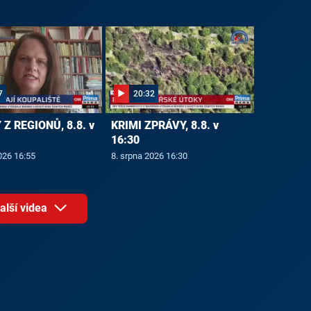
7
20:32
Z REGIONŮ, 8.8. v
KRIMI ZPRÁVY, 8.8. v
16:30
026 16:55
8. srpna 2026 16:30
alší videa