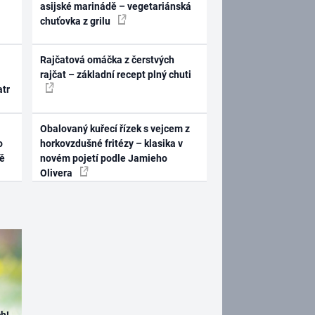
asijské marinádě – vegetariánská
chuťovka z grilu
Rajčatová omáčka z čerstvých
rajčat – základní recept plný chuti
atr
Obalovaný kuřecí řízek s vejcem z
o
horkovzdušné fritézy – klasika v
ně
novém pojetí podle Jamieho
Olivera
h!