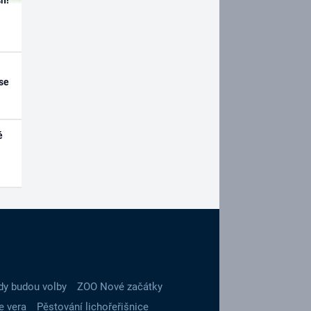
se
é
dy budou volby
ZOO Nové začátky
e vera
Pěstování lichořeřišnice