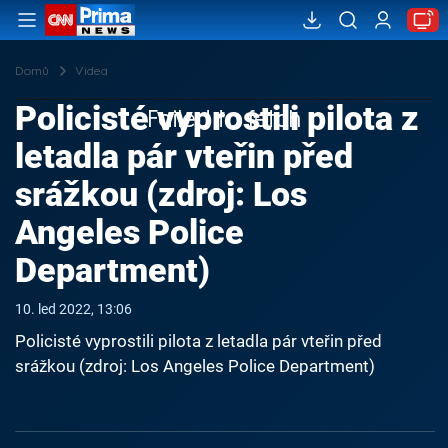
Domů
Videa
Policisté vyprostili pilota z
Failed to fetch
letadla pár vteřin před
srážkou (zdroj: Los
Angeles Police
Department)
10. led 2022, 13:06
Policisté vyprostili pilota z letadla pár vteřin před
srážkou (zdroj: Los Angeles Police Department)