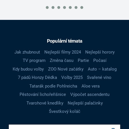
Populární témata
Jak zhubnout
Nejlepší filmy 2024
Nejlepší horory
TV program
Změna času
Partie
Počasí
Kdy budou volby
ZOO Nové začátky
Auto – katalog
7 pádů Honzy Dědka
Volby 2025
Svařené víno
Tatarák podle Pohlreicha
Aloe vera
Pěstování lichořeřišnice
Výpočet ascendentu
Tvarohové knedlíky
Nejlepší palačinky
Švestkový koláč