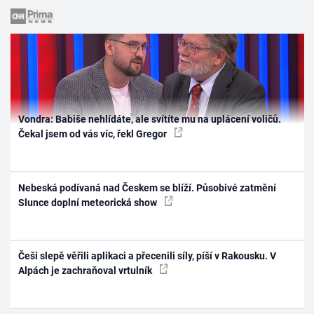
Vondra: Babiše nehlídáte, ale svítíte mu na uplácení voličů.
Čekal jsem od vás víc, řekl Gregor
Nebeská podívaná nad Českem se blíží. Působivé zatmění
Slunce doplní meteorická show
Češi slepě věřili aplikaci a přecenili síly, píší v Rakousku. V
Alpách je zachraňoval vrtulník