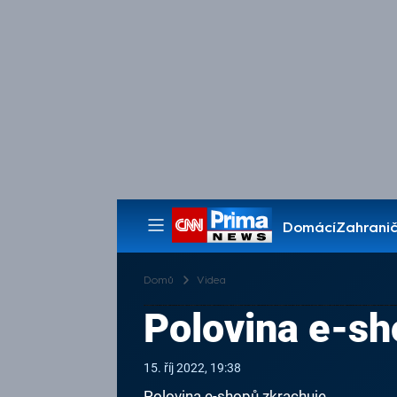
Domácí
Zahranič
Pořady
Domů
Videa
Polovina e-sh
15. říj 2022, 19:38
Polovina e-shopů zkrachuje