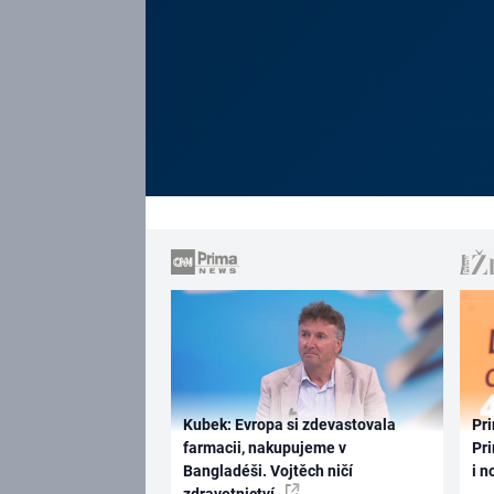
Kubek: Evropa si zdevastovala
Pri
farmacii, nakupujeme v
Pri
Bangladéši. Vojtěch ničí
i n
zdravotnictví