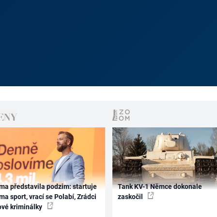
ma představila podzim: startuje
Tank KV-1 Němce dokonale
ma sport, vrací se Polabí, Zrádci
zaskočil
ové kriminálky