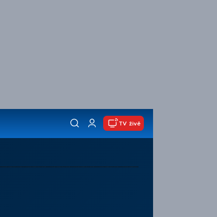
TV živě