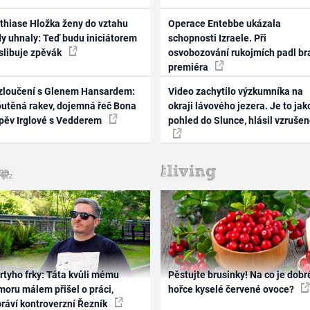
thiase Hložka ženy do vztahu
Operace Entebbe ukázala
dy uhnaly: Teď budu iniciátorem
schopnosti Izraele. Při
 slibuje zpěvák
osvobozování rukojmích padl br
premiéra
zloučení s Glenem Hansardem:
Video zachytilo výzkumníka na
outěná rakev, dojemná řeč Bona
okraji lávového jezera. Je to jak
zpěv Irglové s Vedderem
pohled do Slunce, hlásil vzruše
rtyho frky: Táta kvůli mému
Pěstujte brusinky! Na co je dobr
oru málem přišel o práci,
hořce kyselé červené ovoce?
práví kontroverzní Řezník