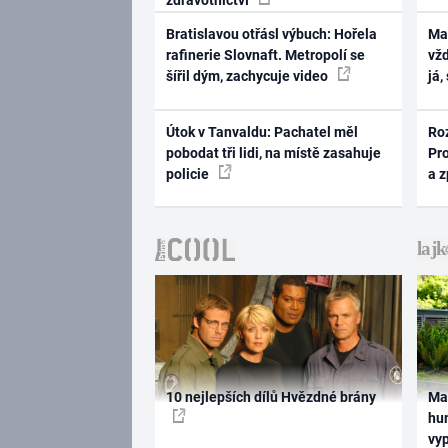
Bratislavou otřásl výbuch: Hořela
Ma
rafinerie Slovnaft. Metropolí se
vž
šířil dým, zachycuje video
já,
Útok v Tanvaldu: Pachatel měl
Ro
pobodat tři lidi, na místě zasahuje
Pr
policie
a 
10 nejlepších dílů Hvězdné brány
Ma
hum
vy