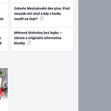
Oslavte Mezinárodní den piva: Proč
mrazák ničí chuť a kdy v horku
atr
vsadit na šnyt?
Mrkvové těstoviny bez lepku –
o
zdravá a originální alternativa
ně
klasiky
é