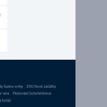
dy budou volby
ZOO Nové začátky
e vera
Pěstování lichořeřišnice
ý koláč