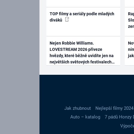
TOP filmy a seriály podle mladých
Rap
diváků
Slo
ze
Nejen Robbie Williams.
No
LOVESTREAM 2026 přiveze
ním
hvězdy, které běžně uvidíte jen na
ja
největších světových festivalech
Jak zhubnout
Nejlepší filmy 2024
Auto – katalog
7 pádů Honzy 
Výpoče