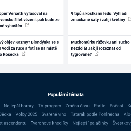
per Vercetti vyfasoval na
9 tipů s kostkami ledu: Vyhladí
vensku 5 let vězení, pak bude ze
zmačkané šaty i zalijí květiny
mě vyhoštěn
vý objev Kazmy? Blondýnka se s
Muchomůrku růžovku ani sucho
 vodí za ruce a fotí se na místě
nezdolá! Jak ji rozeznat od
ko Rosecká
tygrované?
Populární témata
Nejlepší horory
TV program
Změna času
Partie
Počasí
K
Dědka
Volby 2025
Svařené víno
Tatarák podle Pohlreicha
Alo
t ascendentu
Tvarohové knedlíky
Nejlepší palačinky
Švestkov