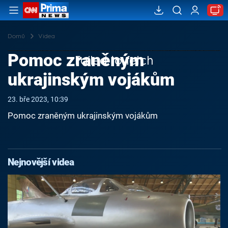
Domů
Videa
Pomoc zraněným
Failed to fetch
ukrajinským vojákům
23. bře 2023, 10:39
Pomoc zraněným ukrajinským vojákům
Nejnovější videa