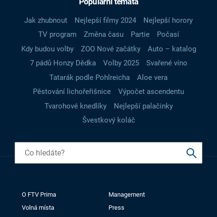
Populární témata
Jak zhubnout
Nejlepší filmy 2024
Nejlepší horory
TV program
Změna času
Partie
Počasí
Kdy budou volby
ZOO Nové začátky
Auto – katalog
7 pádů Honzy Dědka
Volby 2025
Svařené víno
Tatarák podle Pohlreicha
Aloe vera
Pěstování lichořeřišnice
Výpočet ascendentu
Tvarohové knedlíky
Nejlepší palačinky
Švestkový koláč
O FTV Prima
Management
Volná místa
Press