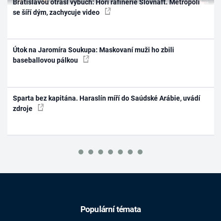
Bratislavou otřásl výbuch: Hoří rafinerie Slovnaft. Metropolí
se šíří dým, zachycuje video
Útok na Jaromíra Soukupa: Maskovaní muži ho zbili
baseballovou pálkou
Sparta bez kapitána. Haraslín míří do Saúdské Arábie, uvádí
zdroje
Populární témata