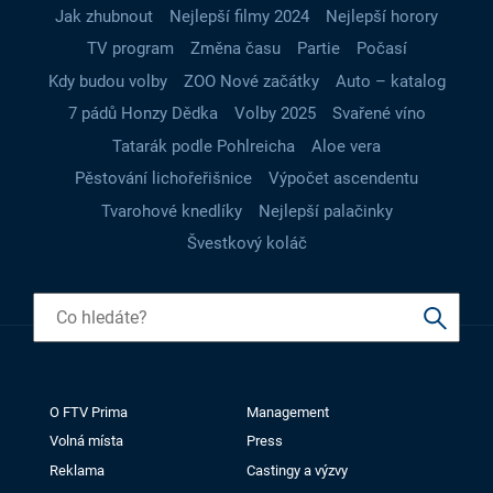
Jak zhubnout
Nejlepší filmy 2024
Nejlepší horory
TV program
Změna času
Partie
Počasí
Kdy budou volby
ZOO Nové začátky
Auto – katalog
7 pádů Honzy Dědka
Volby 2025
Svařené víno
Tatarák podle Pohlreicha
Aloe vera
Pěstování lichořeřišnice
Výpočet ascendentu
Tvarohové knedlíky
Nejlepší palačinky
Švestkový koláč
O FTV Prima
Management
Volná místa
Press
Reklama
Castingy a výzvy