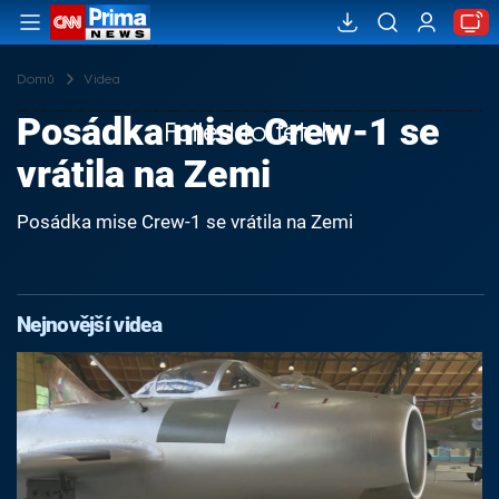
Domů
Videa
Posádka mise Crew-1 se
Failed to fetch
vrátila na Zemi
Posádka mise Crew-1 se vrátila na Zemi
Nejnovější videa