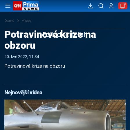
Domů
Videa
Potravinová krize na
Failed to fetch
obzoru
20. kvě 2022, 11:34
Potravinová krize na obzoru
Nejnovější videa