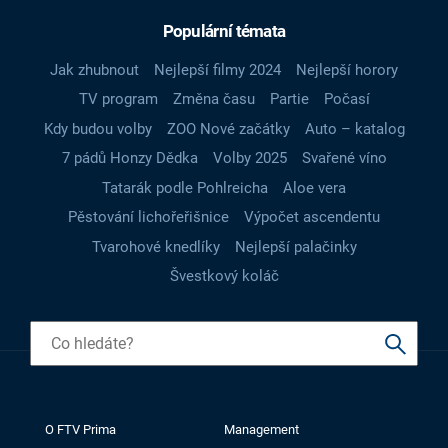
Populární témata
Jak zhubnout
Nejlepší filmy 2024
Nejlepší horory
TV program
Změna času
Partie
Počasí
Kdy budou volby
ZOO Nové začátky
Auto – katalog
7 pádů Honzy Dědka
Volby 2025
Svařené víno
Tatarák podle Pohlreicha
Aloe vera
Pěstování lichořeřišnice
Výpočet ascendentu
Tvarohové knedlíky
Nejlepší palačinky
Švestkový koláč
O FTV Prima
Management