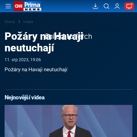
Domů
Videa
Požáry na Havaji
Failed to fetch
neutuchají
11. srp 2023, 19:06
Požáry na Havaji neutuchají
Nejnovější videa