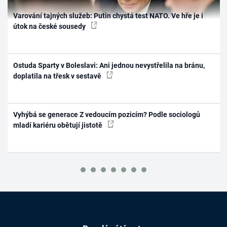
Varování tajných služeb: Putin chystá test NATO. Ve hře je i
útok na české sousedy
Ostuda Sparty v Boleslavi: Ani jednou nevystřelila na bránu,
doplatila na třesk v sestavě
Vyhýbá se generace Z vedoucím pozicím? Podle sociologů
mladí kariéru obětují jistotě