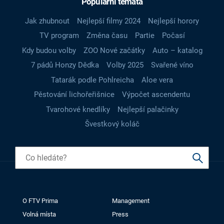
Populární témata
Jak zhubnout
Nejlepší filmy 2024
Nejlepší horory
TV program
Změna času
Partie
Počasí
Kdy budou volby
ZOO Nové začátky
Auto – katalog
7 pádů Honzy Dědka
Volby 2025
Svařené víno
Tatarák podle Pohlreicha
Aloe vera
Pěstování lichořeřišnice
Výpočet ascendentu
Tvarohové knedlíky
Nejlepší palačinky
Švestkový koláč
O FTV Prima
Management
Volná místa
Press