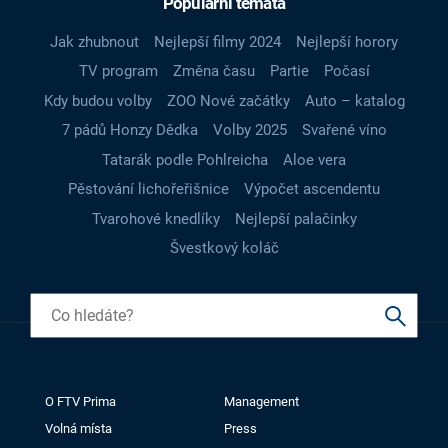
Populární témata
Jak zhubnout
Nejlepší filmy 2024
Nejlepší horory
TV program
Změna času
Partie
Počasí
Kdy budou volby
ZOO Nové začátky
Auto – katalog
7 pádů Honzy Dědka
Volby 2025
Svařené víno
Tatarák podle Pohlreicha
Aloe vera
Pěstování lichořeřišnice
Výpočet ascendentu
Tvarohové knedlíky
Nejlepší palačinky
Švestkový koláč
O FTV Prima
Management
Volná místa
Press