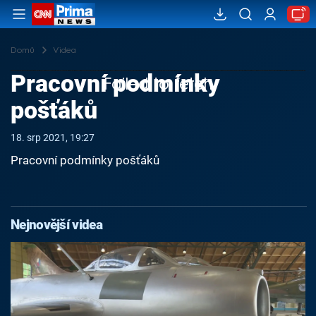
Domů
Videa
Pracovní podmínky
Failed to fetch
pošťáků
18. srp 2021, 19:27
Pracovní podmínky pošťáků
Nejnovější videa