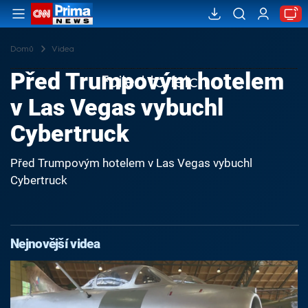
Domů
Videa
Před Trumpovým hotelem
Failed to fetch
v Las Vegas vybuchl
Cybertruck
Před Trumpovým hotelem v Las Vegas vybuchl
Cybertruck
Nejnovější videa