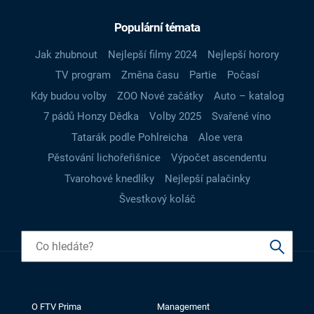
Populární témata
Jak zhubnout
Nejlepší filmy 2024
Nejlepší horory
TV program
Změna času
Partie
Počasí
Kdy budou volby
ZOO Nové začátky
Auto – katalog
7 pádů Honzy Dědka
Volby 2025
Svařené víno
Tatarák podle Pohlreicha
Aloe vera
Pěstování lichořeřišnice
Výpočet ascendentu
Tvarohové knedlíky
Nejlepší palačinky
Švestkový koláč
O FTV Prima
Management