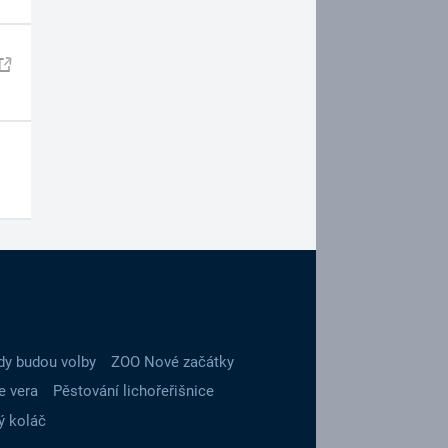
dy budou volby
ZOO Nové začátky
e vera
Pěstování lichořeřišnice
ý koláč