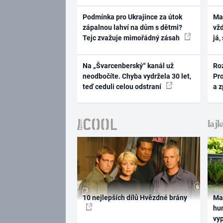
Podmínka pro Ukrajince za útok
Ma
zápalnou lahví na dům s dětmi?
vž
Tejc zvažuje mimořádný zásah
já,
Na „Švarcenberský“ kanál už
Ro
neodbočíte. Chyba vydržela 30 let,
Pr
teď ceduli celou odstraní
a 
10 nejlepších dílů Hvězdné brány
Ma
hum
vy