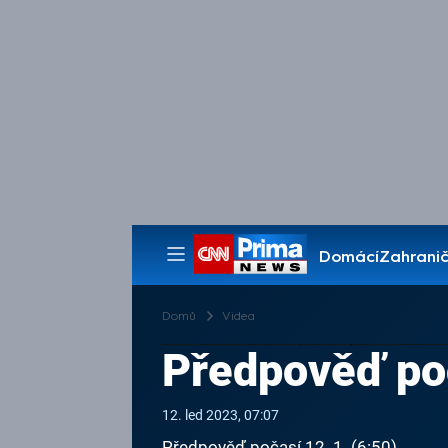
Domácí
Zahranič
Pořady
Domů
Videa
Předpověď poč
12. led 2023, 07:07
Předpověď počasí 12. 1. (6:50)