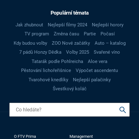
Populární témata
Jak zhubnout
Nejlepší filmy 2024
Nejlepší horory
TV program
Změna času
Partie
Počasí
Kdy budou volby
ZOO Nové začátky
Auto – katalog
7 pádů Honzy Dědka
Volby 2025
Svařené víno
Tatarák podle Pohlreicha
Aloe vera
Pěstování lichořeřišnice
Výpočet ascendentu
Tvarohové knedlíky
Nejlepší palačinky
Švestkový koláč
O FTV Prima
Management