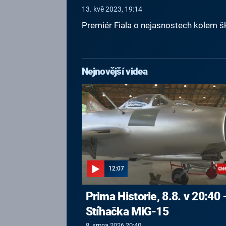
13. kvě 2023, 19:14
Premiér Fiala o nejasnostech kolem šk
Nejnovější videa
12:07
Prima Historie, 8.8. v 20:40 
Stíhačka MiG-15
8. srpna 2026 20:40