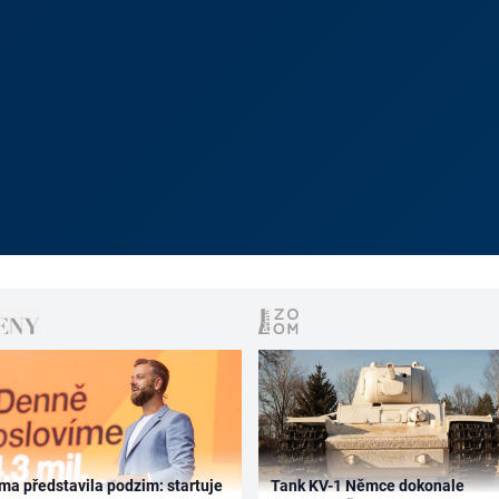
ma představila podzim: startuje
Tank KV-1 Němce dokonale