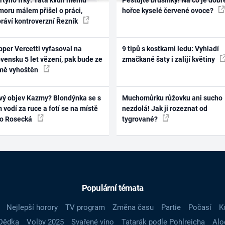
oru málem přišel o práci,
hořce kyselé červené ovoce?
práví kontroverzní Řezník
per Vercetti vyfasoval na
9 tipů s kostkami ledu: Vyhladí
vensku 5 let vězení, pak bude ze
zmačkané šaty i zalijí květiny
mě vyhoštěn
vý objev Kazmy? Blondýnka se s
Muchomůrku růžovku ani sucho
 vodí za ruce a fotí se na místě
nezdolá! Jak ji rozeznat od
ko Rosecká
tygrované?
Populární témata
Nejlepší horory
TV program
Změna času
Partie
Počasí
K
Dědka
Volby 2025
Svařené víno
Tatarák podle Pohlreicha
Alo