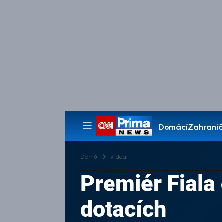
Domácí
Zahranič
Pořady
Domů
Videa
Premiér Fiala
dotacích