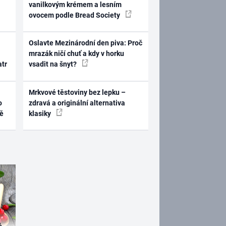
vanilkovým krémem a lesním
ovocem podle Bread Society
Oslavte Mezinárodní den piva: Proč
mrazák ničí chuť a kdy v horku
atr
vsadit na šnyt?
Mrkvové těstoviny bez lepku –
o
zdravá a originální alternativa
ně
klasiky
é