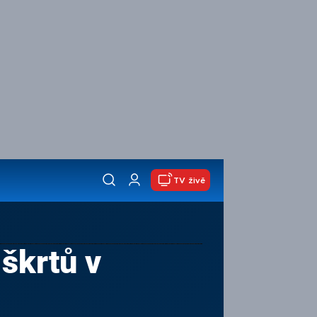
TV živě
škrtů v