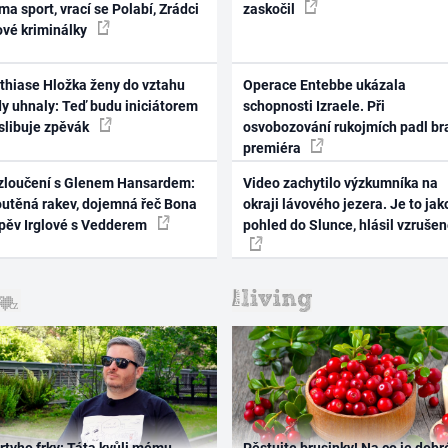
ma sport, vrací se Polabí, Zrádci
zaskočil
ové kriminálky
thiase Hložka ženy do vztahu
Operace Entebbe ukázala
dy uhnaly: Teď budu iniciátorem
schopnosti Izraele. Při
 slibuje zpěvák
osvobozování rukojmích padl br
premiéra
zloučení s Glenem Hansardem:
Video zachytilo výzkumníka na
outěná rakev, dojemná řeč Bona
okraji lávového jezera. Je to jak
zpěv Irglové s Vedderem
pohled do Slunce, hlásil vzruše
rtyho frky: Táta kvůli mému
Pěstujte brusinky! Na co je dobr