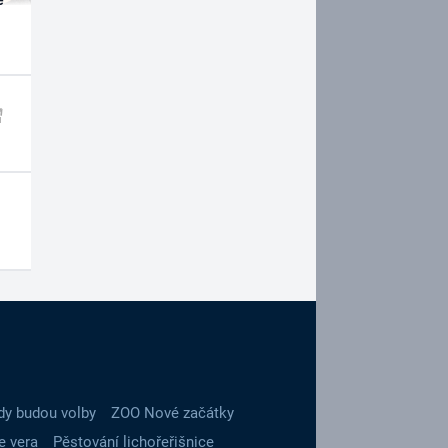
dy budou volby
ZOO Nové začátky
e vera
Pěstování lichořeřišnice