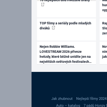
hum
vy
TOP filmy a seriály podle mladých
Rap
diváků
Slo
ze
Nejen Robbie Williams.
No
LOVESTREAM 2026 přiveze
ním
hvězdy, které běžně uvidíte jen na
ja
největších světových festivalech
Jak zhubnout
Nejlepší filmy 2024
Auto – katalog
7 pádů Honzy 