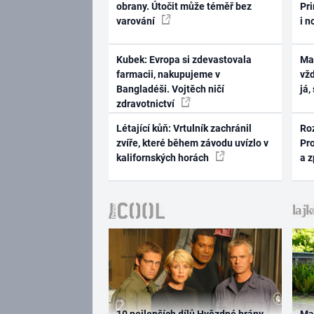
obrany. Útočit může téměř bez
Pri
varování
i n
Kubek: Evropa si zdevastovala
Ma
farmacii, nakupujeme v
vž
Bangladéši. Vojtěch ničí
já,
zdravotnictví
Létající kůň: Vrtulník zachránil
Ro
zvíře, které během závodu uvízlo v
Pr
kalifornských horách
a 
10 nejlepších dílů Hvězdné brány
Ma