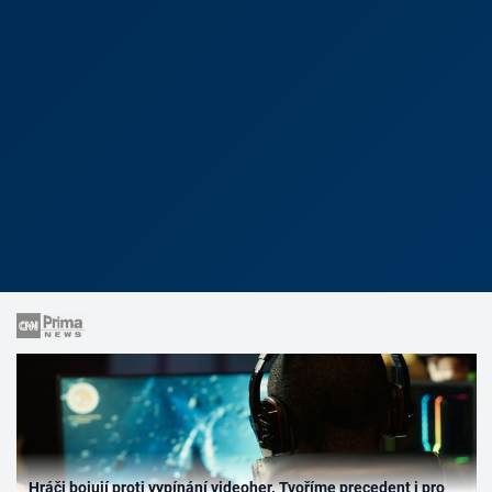
Hráči bojují proti vypínání videoher. Tvoříme precedent i pro