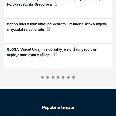
fyzický svět, říká Gregorová
Ohnivý úder v týlu: Ukrajinci ochromili rafinérie, útok v Kyjevě
si vyžádal i život dítěte
GLOSA: Vracet Ukrajince do války je zlo. Žádný rodič si
nepřeje smrt syna v zákopu
Populární témata