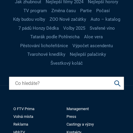
Jak zhubnout
Nejlepší filmy 2024
Nejlepší horory
TV program
Změna času
Partie
Počasí
Kdy budou volby
ZOO Nové začátky
Auto – katalog
7 pádů Honzy Dědka
Volby 2025
Svařené víno
Tatarák podle Pohlreicha
Aloe vera
Pěstování lichořeřišnice
Výpočet ascendentu
Tvarohové knedlíky
Nejlepší palačinky
Švestkový koláč
O FTV Prima
Management
Volná místa
Press
Reklama
Castingy a výzvy
HbbTV
Kontakty