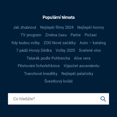
Populární témata
Jak zhubnout
Nejlepší filmy 2024
Nejlepší horory
TV program
Změna času
Partie
Počasí
Kdy budou volby
ZOO Nové začátky
Auto – katalog
7 pádů Honzy Dědka
Volby 2025
Svařené víno
Tatarák podle Pohlreicha
Aloe vera
Pěstování lichořeřišnice
Výpočet ascendentu
Tvarohové knedlíky
Nejlepší palačinky
Švestkový koláč