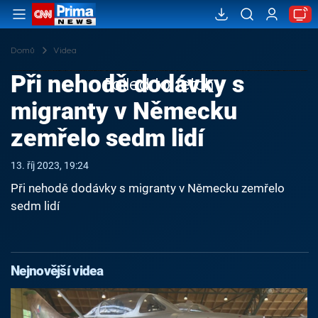
Domů
Videa
Při nehodě dodávky s
Failed to fetch
migranty v Německu
zemřelo sedm lidí
13. říj 2023, 19:24
Při nehodě dodávky s migranty v Německu zemřelo
sedm lidí
Nejnovější videa