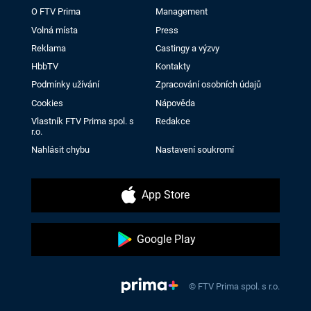
O FTV Prima
Management
Volná místa
Press
Reklama
Castingy a výzvy
HbbTV
Kontakty
Podmínky užívání
Zpracování osobních údajů
Cookies
Nápověda
Vlastník FTV Prima spol. s
Redakce
r.o.
Nahlásit chybu
Nastavení soukromí
App Store
Google Play
© FTV Prima spol. s r.o.