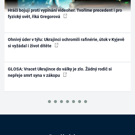
Hráči bojují proti vypínání videoher. Tvoříme precedent i pro
fyzický svět, říká Gregorová
Ohnivý úder v týlu: Ukrajinci ochromili rafinérie, útok v Kyjevě
si vyžádal i život dítěte
GLOSA: Vracet Ukrajince do války je zlo. Žádný rodič si
nepřeje smrt syna v zákopu