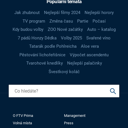
Populární témata
Jak zhubnout
Nejlepší filmy 2024
Nejlepší horory
TV program
Změna času
Partie
Počasí
Kdy budou volby
ZOO Nové začátky
Auto – katalog
7 pádů Honzy Dědka
Volby 2025
Svařené víno
Tatarák podle Pohlreicha
Aloe vera
Pěstování lichořeřišnice
Výpočet ascendentu
Tvarohové knedlíky
Nejlepší palačinky
Švestkový koláč
O FTV Prima
Management
Volná místa
Press