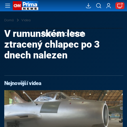
Domů
Videa
V rumunském lese
Failed to fetch
ztracený chlapec po 3
dnech nalezen
Nejnovější videa