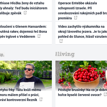
thiase Hložka ženy do vztahu
Operace Entebbe ukázala
dy uhnaly: Teď budu iniciátorem
schopnosti Izraele. Při
 slibuje zpěvák
osvobozování rukojmích padl br
premiéra
zloučení s Glenem Hansardem:
Video zachytilo výzkumníka na
outěná rakev, dojemná řeč Bona
okraji lávového jezera. Je to jak
zpěv Irglové s Vedderem
pohled do Slunce, hlásil vzruše
rtyho frky: Táta kvůli mému
Pěstujte brusinky! Na co je dobr
oru málem přišel o práci,
hořce kyselé červené ovoce?
práví kontroverzní Řezník