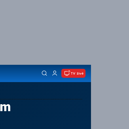
TV živě
em