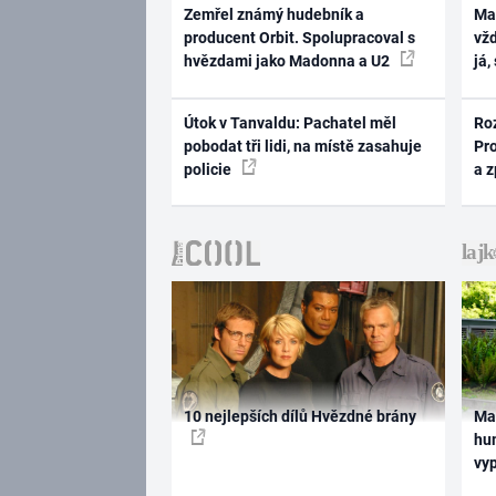
Zemřel známý hudebník a
Ma
producent Orbit. Spolupracoval s
vž
hvězdami jako Madonna a U2
já,
Útok v Tanvaldu: Pachatel měl
Ro
pobodat tři lidi, na místě zasahuje
Pr
policie
a 
10 nejlepších dílů Hvězdné brány
Ma
hum
vy