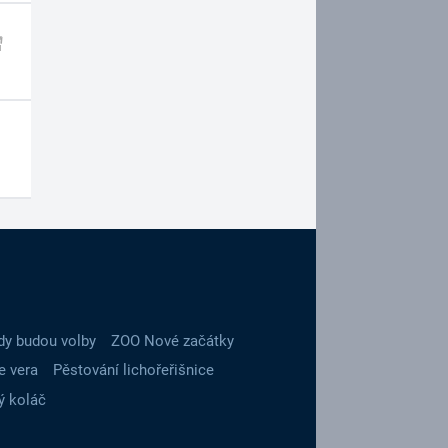
dy budou volby
ZOO Nové začátky
e vera
Pěstování lichořeřišnice
ý koláč