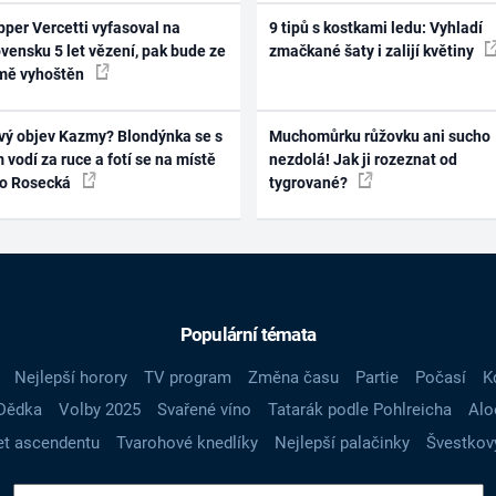
per Vercetti vyfasoval na
9 tipů s kostkami ledu: Vyhladí
vensku 5 let vězení, pak bude ze
zmačkané šaty i zalijí květiny
mě vyhoštěn
vý objev Kazmy? Blondýnka se s
Muchomůrku růžovku ani sucho
 vodí za ruce a fotí se na místě
nezdolá! Jak ji rozeznat od
ko Rosecká
tygrované?
Populární témata
Nejlepší horory
TV program
Změna času
Partie
Počasí
K
Dědka
Volby 2025
Svařené víno
Tatarák podle Pohlreicha
Alo
t ascendentu
Tvarohové knedlíky
Nejlepší palačinky
Švestkov