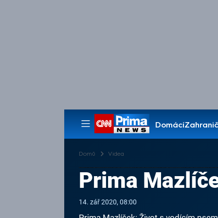
Domácí
Zahranič
Pořady
Domů
Videa
Prima Mazlíče
14. zář 2020, 08:00
Prima Mazlíček: Život s vodícím psem