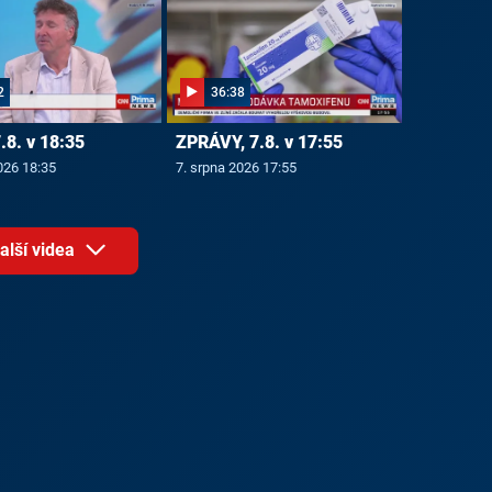
2
36:38
7.8. v 18:35
ZPRÁVY, 7.8. v 17:55
026 18:35
7. srpna 2026 17:55
alší videa