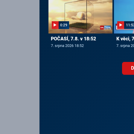
0:29
11:5
POČASÍ, 7.8. v 18:52
K věci, 
7. srpna 2026 18:52
7. srpna 2
D