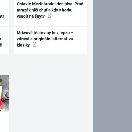
Oslavte Mezinárodní den piva: Proč
mrazák ničí chuť a kdy v horku
atr
vsadit na šnyt?
Mrkvové těstoviny bez lepku –
o
zdravá a originální alternativa
ně
klasiky
é