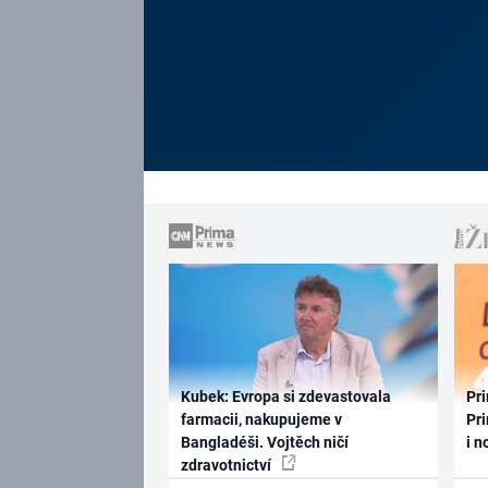
Kubek: Evropa si zdevastovala
Pri
farmacii, nakupujeme v
Pri
Bangladéši. Vojtěch ničí
i n
zdravotnictví