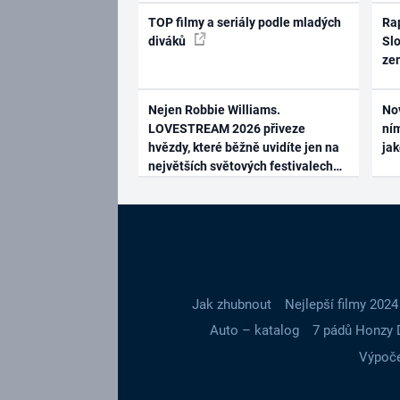
TOP filmy a seriály podle mladých
Rap
diváků
Slo
ze
Nejen Robbie Williams.
No
LOVESTREAM 2026 přiveze
ním
hvězdy, které běžně uvidíte jen na
ja
největších světových festivalech
Jak zhubnout
Nejlepší filmy 2024
Auto – katalog
7 pádů Honzy 
Výpoče