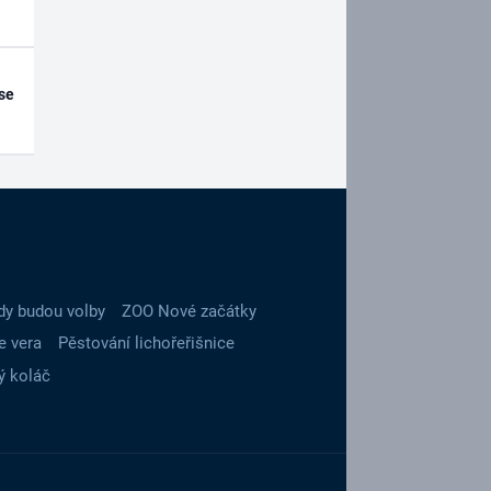
se
dy budou volby
ZOO Nové začátky
e vera
Pěstování lichořeřišnice
ý koláč