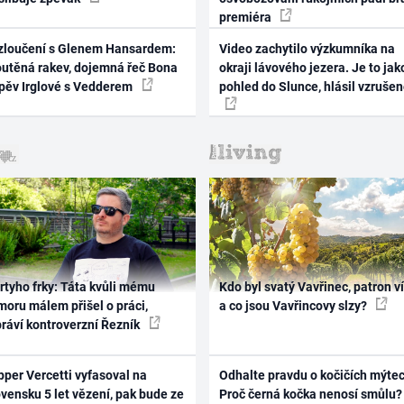
premiéra
zloučení s Glenem Hansardem:
Video zachytilo výzkumníka na
outěná rakev, dojemná řeč Bona
okraji lávového jezera. Je to jak
zpěv Irglové s Vedderem
pohled do Slunce, hlásil vzruše
rtyho frky: Táta kvůli mému
Kdo byl svatý Vavřinec, patron v
oru málem přišel o práci,
a co jsou Vavřincovy slzy?
práví kontroverzní Řezník
per Vercetti vyfasoval na
Odhalte pravdu o kočičích mýtec
vensku 5 let vězení, pak bude ze
Proč černá kočka nenosí smůlu?