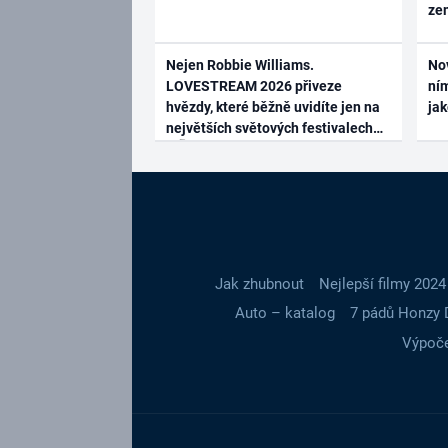
ze
Nejen Robbie Williams.
No
LOVESTREAM 2026 přiveze
ním
hvězdy, které běžně uvidíte jen na
ja
největších světových festivalech
Jak zhubnout
Nejlepší filmy 2024
Auto – katalog
7 pádů Honzy 
Výpoče