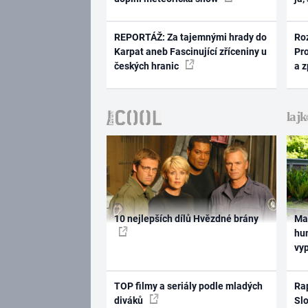
REPORTÁŽ: Za tajemnými hrady do
Ro
Karpat aneb Fascinující zříceniny u
Pr
českých hranic
a 
10 nejlepších dílů Hvězdné brány
Ma
hum
vy
TOP filmy a seriály podle mladých
Rap
diváků
Slo