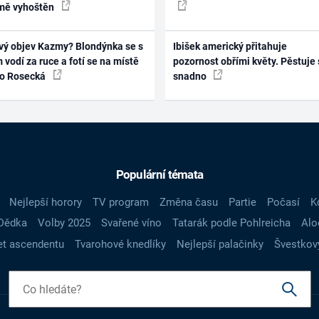
mě vyhoštěn
vý objev Kazmy? Blondýnka se s
Ibišek americký přitahuje
 vodí za ruce a fotí se na místě
pozornost obřími květy. Pěstuje 
ko Rosecká
snadno
Populární témata
Nejlepší horory
TV program
Změna času
Partie
Počasí
K
Dědka
Volby 2025
Svařené víno
Tatarák podle Pohlreicha
Alo
t ascendentu
Tvarohové knedlíky
Nejlepší palačinky
Švestkov