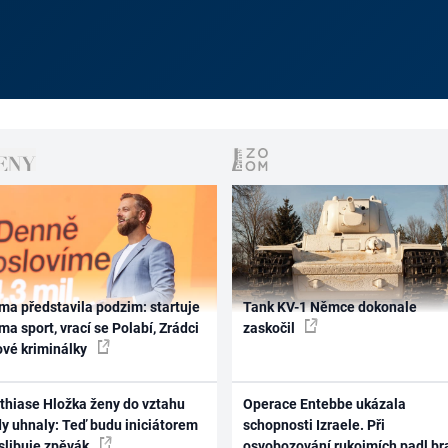
ma představila podzim: startuje
Tank KV-1 Němce dokonale
ma sport, vrací se Polabí, Zrádci
zaskočil
ové kriminálky
thiase Hložka ženy do vztahu
Operace Entebbe ukázala
dy uhnaly: Teď budu iniciátorem
schopnosti Izraele. Při
 slibuje zpěvák
osvobozování rukojmích padl br