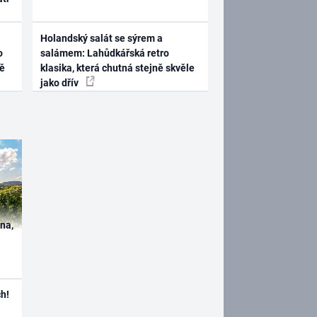
Holandský salát se sýrem a
o
salámem: Lahůdkářská retro
ně
klasika, která chutná stejně skvěle
jako dřív
ína,
h!