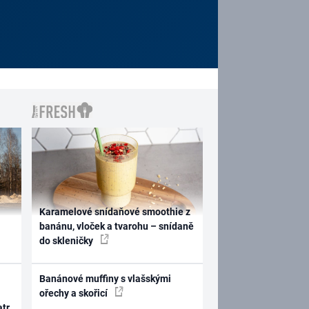
Karamelové snídaňové smoothie z
banánu, vloček a tvarohu – snídaně
do skleničky
Banánové muffiny s vlašskými
ořechy a skořicí
atr