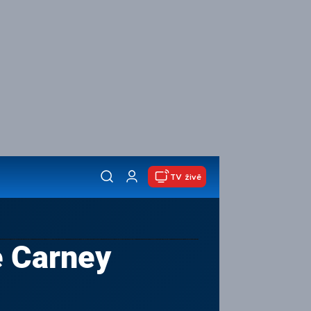
TV živě
 Carney