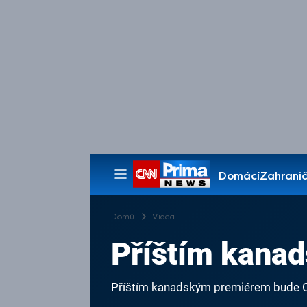
Domácí
Zahranič
Pořady
Domů
Videa
Příštím kana
Příštím kanadským premiérem bude 