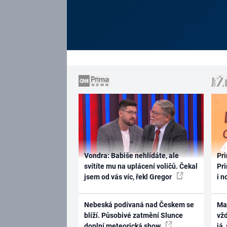
Vondra: Babiše nehlídáte, ale
Pri
svítíte mu na uplácení voličů. Čekal
Pri
jsem od vás víc, řekl Gregor
i n
Nebeská podívaná nad Českem se
Ma
blíží. Působivé zatmění Slunce
vž
doplní meteorická show
já,