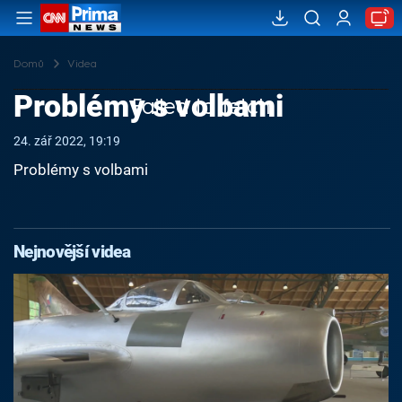
Domů
Videa
Problémy s volbami
Failed to fetch
24. zář 2022, 19:19
Problémy s volbami
Nejnovější videa