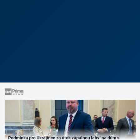
Podmínka pro Ukrajince za útok zápalnou lahví na dům s