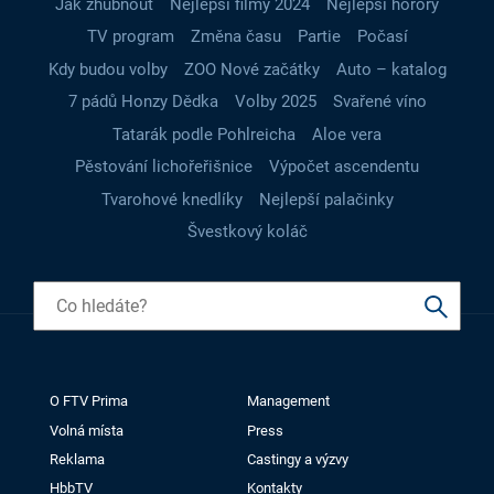
Jak zhubnout
Nejlepší filmy 2024
Nejlepší horory
TV program
Změna času
Partie
Počasí
Kdy budou volby
ZOO Nové začátky
Auto – katalog
7 pádů Honzy Dědka
Volby 2025
Svařené víno
Tatarák podle Pohlreicha
Aloe vera
Pěstování lichořeřišnice
Výpočet ascendentu
Tvarohové knedlíky
Nejlepší palačinky
Švestkový koláč
O FTV Prima
Management
Volná místa
Press
Reklama
Castingy a výzvy
HbbTV
Kontakty