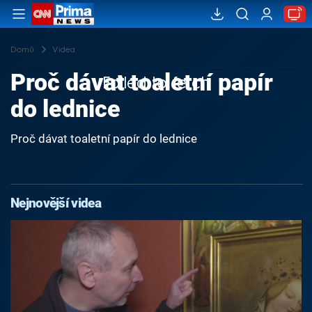
Domů
Videa
Proč dávat toaletní papír
Failed to fetch
do lednice
Proč dávat toaletní papír do lednice
Nejnovější videa