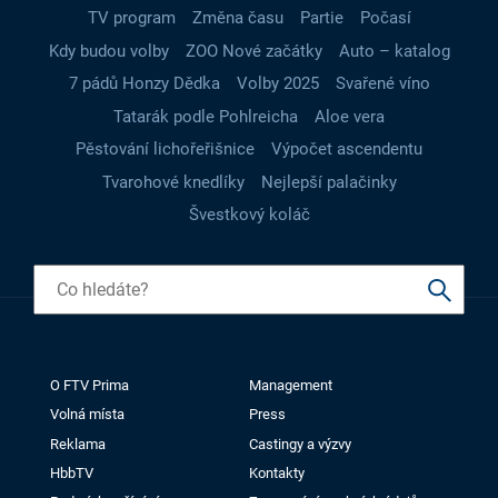
TV program
Změna času
Partie
Počasí
Kdy budou volby
ZOO Nové začátky
Auto – katalog
7 pádů Honzy Dědka
Volby 2025
Svařené víno
Tatarák podle Pohlreicha
Aloe vera
Pěstování lichořeřišnice
Výpočet ascendentu
Tvarohové knedlíky
Nejlepší palačinky
Švestkový koláč
O FTV Prima
Management
Volná místa
Press
Reklama
Castingy a výzvy
HbbTV
Kontakty