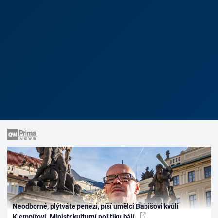
Neodborné, plýtváte penězi, píší umělci Babišovi kvůli
Klempířovi. Ministr kulturní politiku hájí