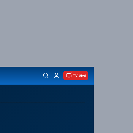
TV živě