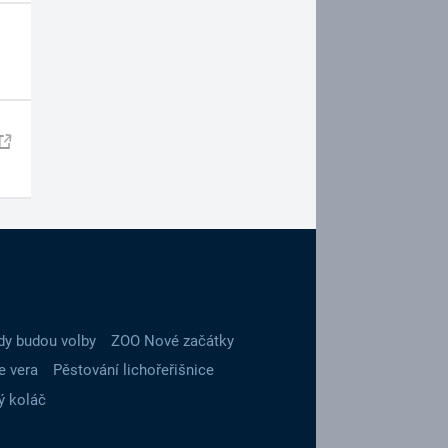
dy budou volby
ZOO Nové začátky
e vera
Pěstování lichořeřišnice
ý koláč