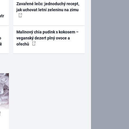
Zavařené lečo: jednoduchý recept,
jak uchovat letní zeleninu na zimu
atr
Malinový chia pudink s kokosem –
o
veganský dezert plný ovoce a
ně
ořechů