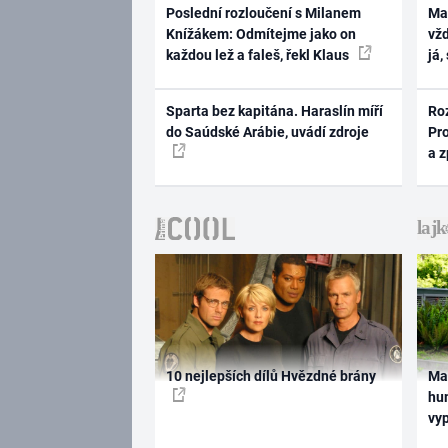
Poslední rozloučení s Milanem
Ma
Knížákem: Odmítejme jako on
vž
každou lež a faleš, řekl Klaus
já,
Sparta bez kapitána. Haraslín míří
Ro
do Saúdské Arábie, uvádí zdroje
Pr
a 
10 nejlepších dílů Hvězdné brány
Ma
hum
vy