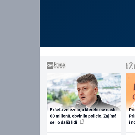
Exšéfa železnic, u kterého se našlo
Pri
80 milionů, obvinila policie. Zajímá
Pri
se i o další lidi
i n