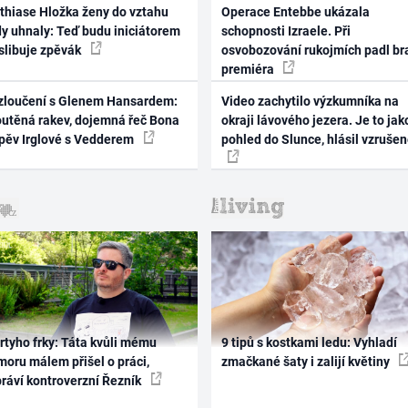
thiase Hložka ženy do vztahu
Operace Entebbe ukázala
dy uhnaly: Teď budu iniciátorem
schopnosti Izraele. Při
 slibuje zpěvák
osvobozování rukojmích padl br
premiéra
zloučení s Glenem Hansardem:
Video zachytilo výzkumníka na
outěná rakev, dojemná řeč Bona
okraji lávového jezera. Je to jak
zpěv Irglové s Vedderem
pohled do Slunce, hlásil vzruše
rtyho frky: Táta kvůli mému
9 tipů s kostkami ledu: Vyhladí
oru málem přišel o práci,
zmačkané šaty i zalijí květiny
práví kontroverzní Řezník