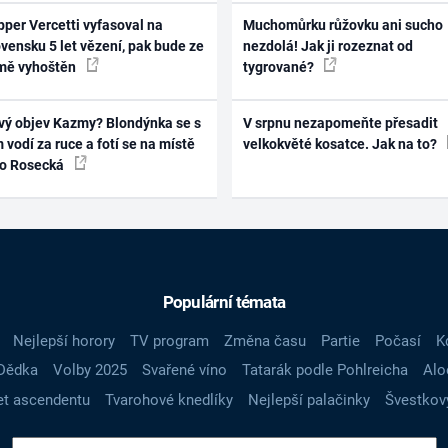
per Vercetti vyfasoval na
Muchomůrku růžovku ani sucho
vensku 5 let vězení, pak bude ze
nezdolá! Jak ji rozeznat od
mě vyhoštěn
tygrované?
vý objev Kazmy? Blondýnka se s
V srpnu nezapomeňte přesadit
 vodí za ruce a fotí se na místě
velkokvěté kosatce. Jak na to?
ko Rosecká
Populární témata
Nejlepší horory
TV program
Změna času
Partie
Počasí
K
Dědka
Volby 2025
Svařené víno
Tatarák podle Pohlreicha
Alo
t ascendentu
Tvarohové knedlíky
Nejlepší palačinky
Švestkov