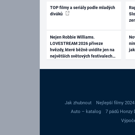
TOP filmy a seriály podle mladých
Rap
diváků
Slo
ze
Nejen Robbie Williams.
No
LOVESTREAM 2026 přiveze
ním
hvězdy, které běžně uvidíte jen na
ja
největších světových festivalech
Jak zhubnout
Nejlepší filmy 2024
Auto – katalog
7 pádů Honzy 
Výpoče