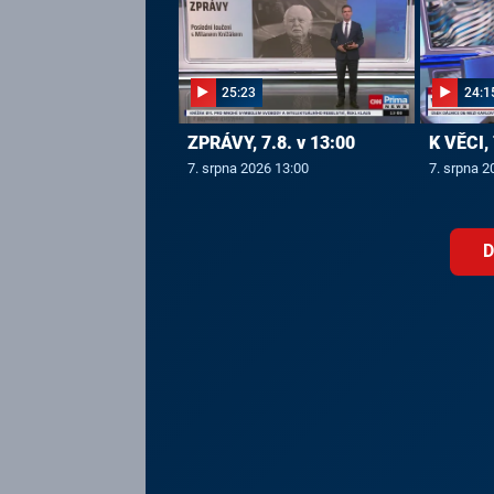
25:23
24:1
ZPRÁVY, 7.8. v 13:00
K VĚCI, 
7. srpna 2026 13:00
7. srpna 2
D