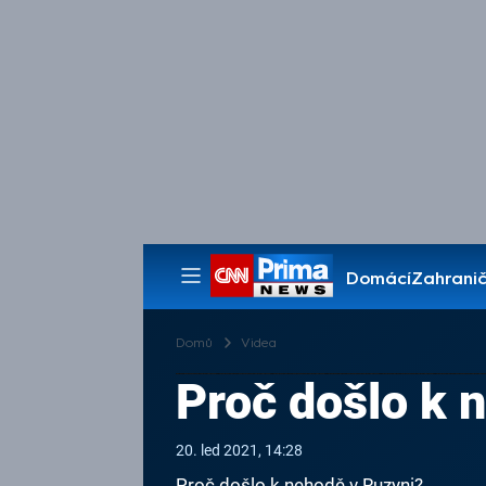
Domácí
Zahranič
Pořady
Domů
Videa
Proč došlo k 
20. led 2021, 14:28
Proč došlo k nehodě v Ruzyni?