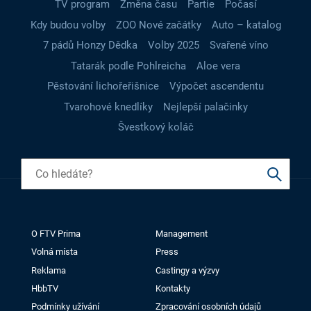
TV program
Změna času
Partie
Počasí
Kdy budou volby
ZOO Nové začátky
Auto – katalog
7 pádů Honzy Dědka
Volby 2025
Svařené víno
Tatarák podle Pohlreicha
Aloe vera
Pěstování lichořeřišnice
Výpočet ascendentu
Tvarohové knedlíky
Nejlepší palačinky
Švestkový koláč
O FTV Prima
Management
Volná místa
Press
Reklama
Castingy a výzvy
HbbTV
Kontakty
Podmínky užívání
Zpracování osobních údajů