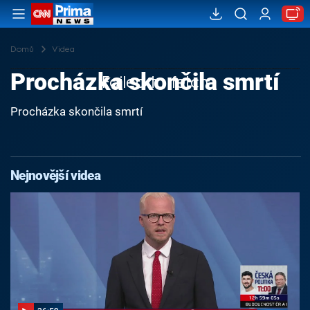
Domů
Videa
Procházka skončila smrtí
Failed to fetch
Procházka skončila smrtí
Nejnovější videa