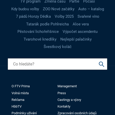
TV program
Změna času
Partie
Počasí
Kdy budou volby
ZOO Nové začátky
Auto – katalog
7 pádů Honzy Dědka
Volby 2025
Svařené víno
Tatarák podle Pohlreicha
Aloe vera
Pěstování lichořeřišnice
Výpočet ascendentu
Tvarohové knedlíky
Nejlepší palačinky
Švestkový koláč
O FTV Prima
Management
Volná místa
Press
Reklama
Castingy a výzvy
HbbTV
Kontakty
Podmínky užívání
Zpracování osobních údajů