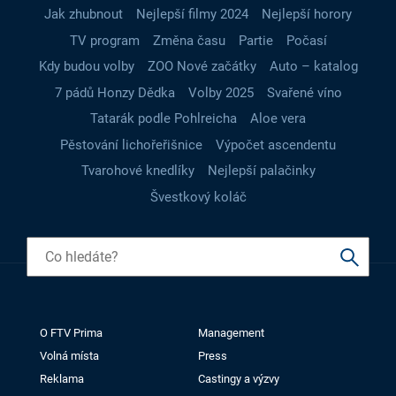
Jak zhubnout
Nejlepší filmy 2024
Nejlepší horory
TV program
Změna času
Partie
Počasí
Kdy budou volby
ZOO Nové začátky
Auto – katalog
7 pádů Honzy Dědka
Volby 2025
Svařené víno
Tatarák podle Pohlreicha
Aloe vera
Pěstování lichořeřišnice
Výpočet ascendentu
Tvarohové knedlíky
Nejlepší palačinky
Švestkový koláč
O FTV Prima
Management
Volná místa
Press
Reklama
Castingy a výzvy