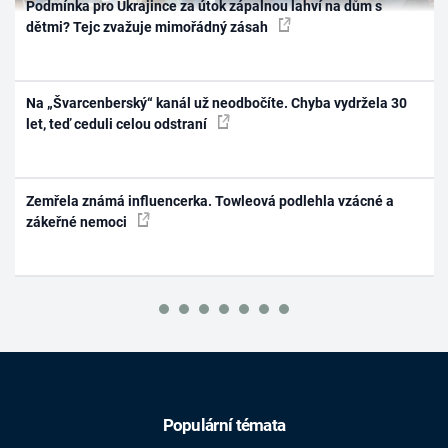
Podmínka pro Ukrajince za útok zápalnou lahví na dům s
dětmi? Tejc zvažuje mimořádný zásah
Na „Švarcenberský“ kanál už neodbočíte. Chyba vydržela 30
let, teď ceduli celou odstraní
Zemřela známá influencerka. Towleová podlehla vzácné a
zákeřné nemoci
Populární témata