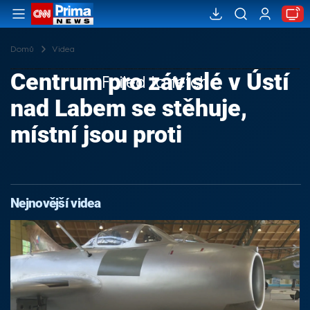
Domů
Videa
Centrum pro závislé v Ústí
Failed to fetch
nad Labem se stěhuje,
místní jsou proti
Nejnovější videa