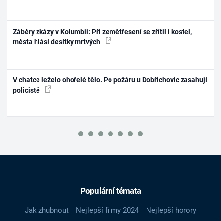
Záběry zkázy v Kolumbii: Při zemětřesení se zřítil i kostel,
města hlásí desítky mrtvých
V chatce leželo ohořelé tělo. Po požáru u Dobřichovic zasahují
policisté
Populární témata
Jak zhubnout
Nejlepší filmy 2024
Nejlepší horory