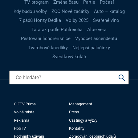
TV program
Změna času
Partie
Počasí
Kdy budou volby
ZOO Nové začátky
Auto – katalog
7 pádů Honzy Dědka
Volby 2025
Svařené víno
Tatarák podle Pohlreicha
Aloe vera
Pěstování lichořeřišnice
Výpočet ascendentu
Tvarohové knedlíky
Nejlepší palačinky
Švestkový koláč
O FTV Prima
Management
Volná místa
Press
Reklama
Castingy a výzvy
HbbTV
Kontakty
Podmínky užívání
Zpracování osobních údajů