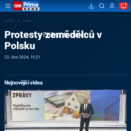
Domů
Videa
Protesty zemědělců v
Failed to fetch
Polsku
22. úno 2024, 10:21
Nejnovější videa