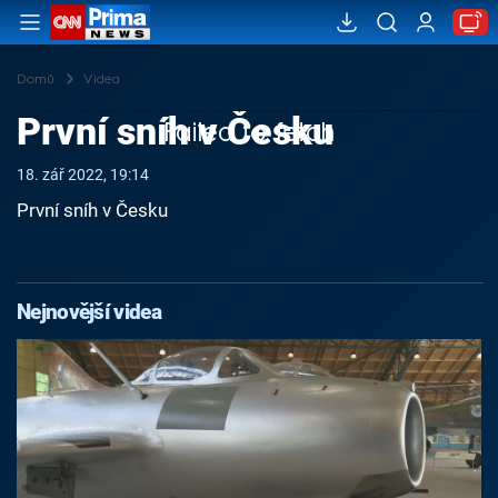
Domů
Videa
První sníh v Česku
Failed to fetch
18. zář 2022, 19:14
První sníh v Česku
Nejnovější videa