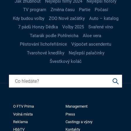
Jak zhubnout
Nejlepší filmy 2024
Nejlepší horory
TV program
Změna času
Partie
Počasí
Kdy budou volby
ZOO Nové začátky
Auto – katalog
7 pádů Honzy Dědka
Volby 2025
Svařené víno
Tatarák podle Pohlreicha
Aloe vera
Pěstování lichořeřišnice
Výpočet ascendentu
Tvarohové knedlíky
Nejlepší palačinky
Švestkový koláč
O FTV Prima
Management
Volná místa
Press
Reklama
Castingy a výzvy
HbbTV
Kontakty