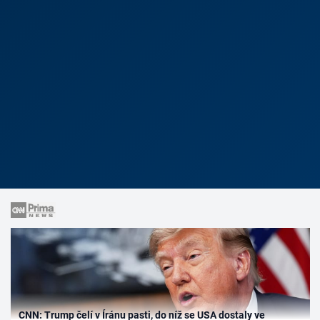
CNN: Trump čelí v Íránu pasti, do níž se USA dostaly ve