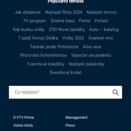
Populární témata
Jak zhubnout
Nejlepší filmy 2024
Nejlepší horory
TV program
Změna času
Partie
Počasí
Kdy budou volby
ZOO Nové začátky
Auto – katalog
7 pádů Honzy Dědka
Volby 2025
Svařené víno
Tatarák podle Pohlreicha
Aloe vera
Pěstování lichořeřišnice
Výpočet ascendentu
Tvarohové knedlíky
Nejlepší palačinky
Švestkový koláč
O FTV Prima
Management
Volná místa
Press