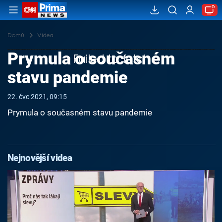
Domů
Videa
Prymula o současném
Failed to fetch
stavu pandemie
22. čvc 2021, 09:15
Prymula o současném stavu pandemie
Nejnovější videa