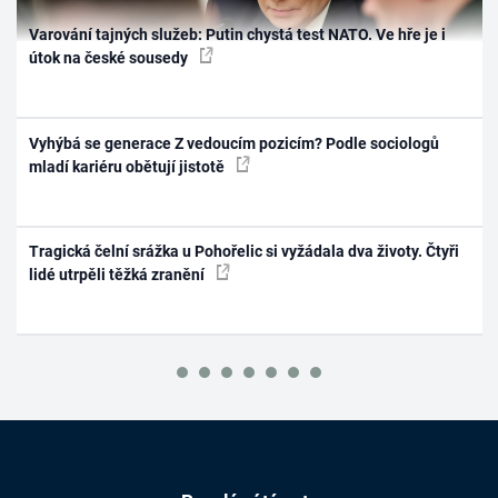
Varování tajných služeb: Putin chystá test NATO. Ve hře je i
útok na české sousedy
Vyhýbá se generace Z vedoucím pozicím? Podle sociologů
mladí kariéru obětují jistotě
Tragická čelní srážka u Pohořelic si vyžádala dva životy. Čtyři
lidé utrpěli těžká zranění