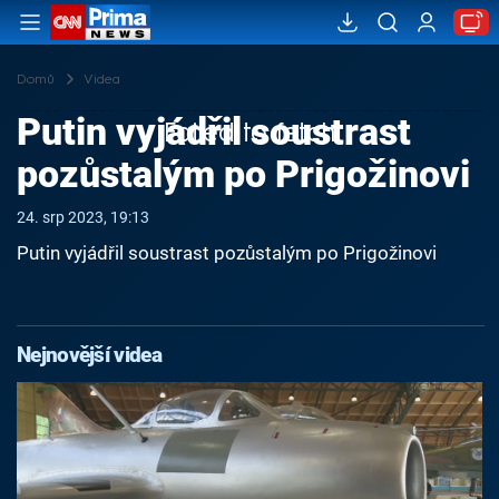
Domů
Videa
Putin vyjádřil soustrast
Failed to fetch
pozůstalým po Prigožinovi
24. srp 2023, 19:13
Putin vyjádřil soustrast pozůstalým po Prigožinovi
Nejnovější videa