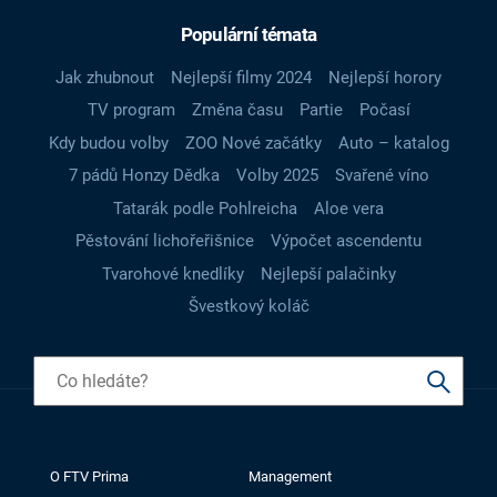
Populární témata
Jak zhubnout
Nejlepší filmy 2024
Nejlepší horory
TV program
Změna času
Partie
Počasí
Kdy budou volby
ZOO Nové začátky
Auto – katalog
7 pádů Honzy Dědka
Volby 2025
Svařené víno
Tatarák podle Pohlreicha
Aloe vera
Pěstování lichořeřišnice
Výpočet ascendentu
Tvarohové knedlíky
Nejlepší palačinky
Švestkový koláč
O FTV Prima
Management