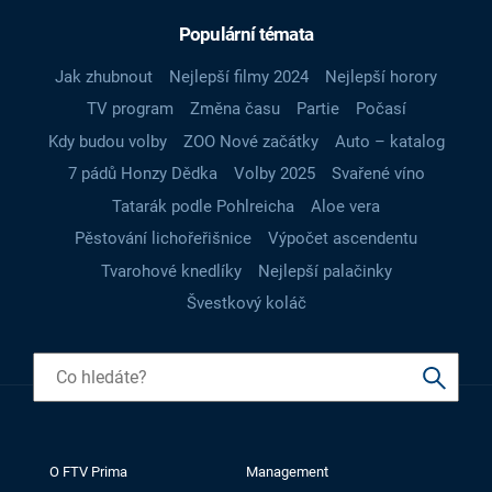
Populární témata
Jak zhubnout
Nejlepší filmy 2024
Nejlepší horory
TV program
Změna času
Partie
Počasí
Kdy budou volby
ZOO Nové začátky
Auto – katalog
7 pádů Honzy Dědka
Volby 2025
Svařené víno
Tatarák podle Pohlreicha
Aloe vera
Pěstování lichořeřišnice
Výpočet ascendentu
Tvarohové knedlíky
Nejlepší palačinky
Švestkový koláč
O FTV Prima
Management