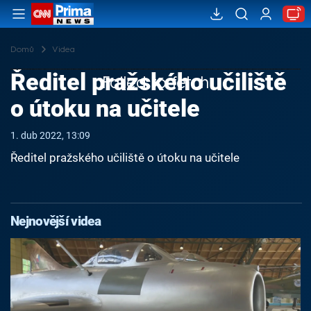
Domů
Videa
Ředitel pražského učiliště
Failed to fetch
o útoku na učitele
1. dub 2022, 13:09
Ředitel pražského učiliště o útoku na učitele
Nejnovější videa