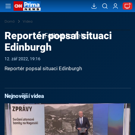
Domů
Videa
Reportér popsal situaci
Failed to fetch
Edinburgh
12. zář 2022, 19:16
Reportér popsal situaci Edinburgh
Nejnovější videa