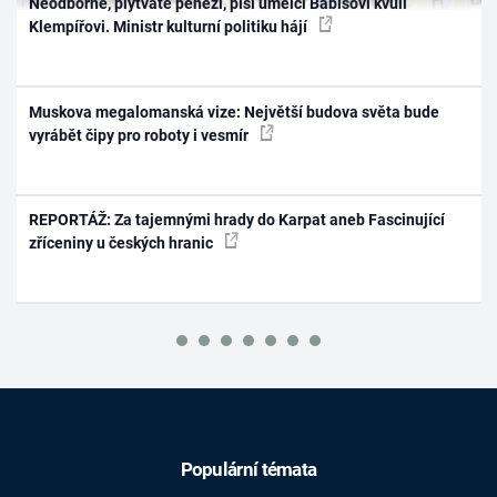
Neodborné, plýtváte penězi, píší umělci Babišovi kvůli
Klempířovi. Ministr kulturní politiku hájí
Muskova megalomanská vize: Největší budova světa bude
vyrábět čipy pro roboty i vesmír
REPORTÁŽ: Za tajemnými hrady do Karpat aneb Fascinující
zříceniny u českých hranic
Populární témata