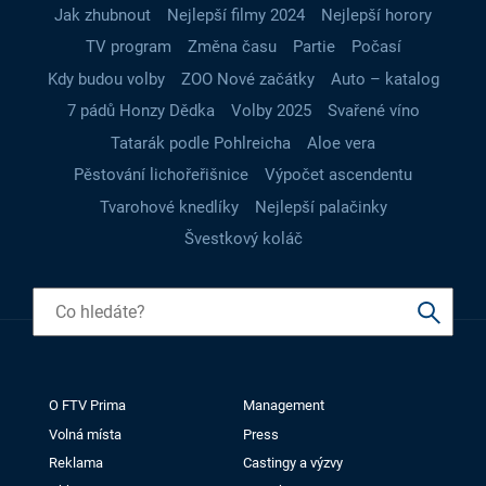
Jak zhubnout
Nejlepší filmy 2024
Nejlepší horory
TV program
Změna času
Partie
Počasí
Kdy budou volby
ZOO Nové začátky
Auto – katalog
7 pádů Honzy Dědka
Volby 2025
Svařené víno
Tatarák podle Pohlreicha
Aloe vera
Pěstování lichořeřišnice
Výpočet ascendentu
Tvarohové knedlíky
Nejlepší palačinky
Švestkový koláč
O FTV Prima
Management
Volná místa
Press
Reklama
Castingy a výzvy