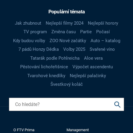
Populární témata
Jak zhubnout
Nejlepší filmy 2024
Nejlepší horory
TV program
Změna času
Partie
Počasí
Kdy budou volby
ZOO Nové začátky
Auto – katalog
7 pádů Honzy Dědka
Volby 2025
Svařené víno
Tatarák podle Pohlreicha
Aloe vera
Pěstování lichořeřišnice
Výpočet ascendentu
Tvarohové knedlíky
Nejlepší palačinky
Švestkový koláč
O FTV Prima
Management