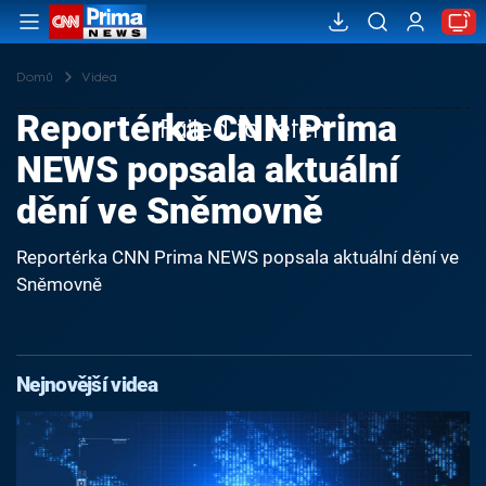
Domů
Videa
Reportérka CNN Prima
Failed to fetch
NEWS popsala aktuální
dění ve Sněmovně
Reportérka CNN Prima NEWS popsala aktuální dění ve
Sněmovně
Nejnovější videa