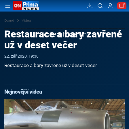
Domů
Videa
Restaurace a bary zavřené
Failed to fetch
už v deset večer
22. zář 2020, 19:30
Restaurace a bary zavřené už v deset večer
Nejnovější videa