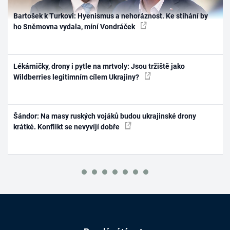
Bartošek k Turkovi: Hyenismus a nehoráznost. Ke stíhání by
ho Sněmovna vydala, míní Vondráček
Lékárničky, drony i pytle na mrtvoly: Jsou tržiště jako
Wildberries legitimním cílem Ukrajiny?
Šándor: Na masy ruských vojáků budou ukrajinské drony
krátké. Konflikt se nevyvíjí dobře