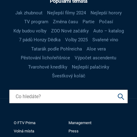
Populární témata
Jak zhubnout
Nejlepší filmy 2024
Nejlepší horory
TV program
Změna času
Partie
Počasí
Kdy budou volby
ZOO Nové začátky
Auto – katalog
7 pádů Honzy Dědka
Volby 2025
Svařené víno
Tatarák podle Pohlreicha
Aloe vera
Pěstování lichořeřišnice
Výpočet ascendentu
Tvarohové knedlíky
Nejlepší palačinky
Švestkový koláč
O FTV Prima
Management
Volná místa
Press