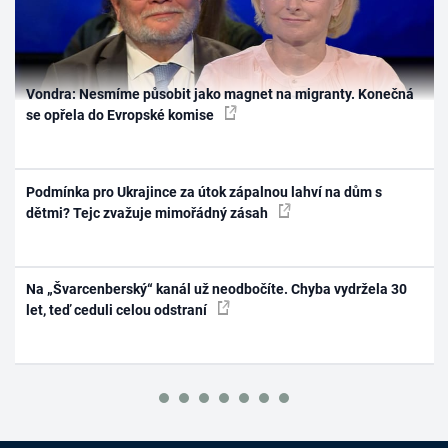
Vondra: Nesmíme působit jako magnet na migranty. Konečná
se opřela do Evropské komise
Podmínka pro Ukrajince za útok zápalnou lahví na dům s
dětmi? Tejc zvažuje mimořádný zásah
Na „Švarcenberský“ kanál už neodbočíte. Chyba vydržela 30
let, teď ceduli celou odstraní