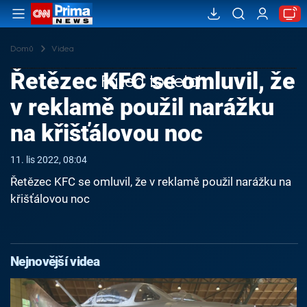
Domů
Videa
Řetězec KFC se omluvil, že
Failed to fetch
v reklamě použil narážku
na křišťálovou noc
11. lis 2022, 08:04
Řetězec KFC se omluvil, že v reklamě použil narážku na
křišťálovou noc
Nejnovější videa