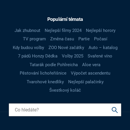
Populární témata
Jak zhubnout
Nejlepší filmy 2024
Nejlepší horory
TV program
Změna času
Partie
Počasí
Kdy budou volby
ZOO Nové začátky
Auto – katalog
7 pádů Honzy Dědka
Volby 2025
Svařené víno
Tatarák podle Pohlreicha
Aloe vera
Pěstování lichořeřišnice
Výpočet ascendentu
Tvarohové knedlíky
Nejlepší palačinky
Švestkový koláč