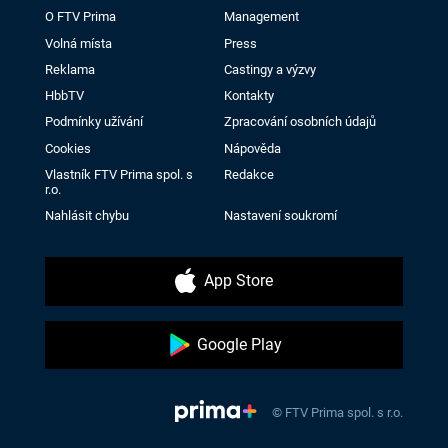
O FTV Prima
Management
Volná místa
Press
Reklama
Castingy a výzvy
HbbTV
Kontakty
Podmínky užívání
Zpracování osobních údajů
Cookies
Nápověda
Vlastník FTV Prima spol. s
Redakce
r.o.
Nahlásit chybu
Nastavení soukromí
App Store
Google Play
© FTV Prima spol. s r.o.