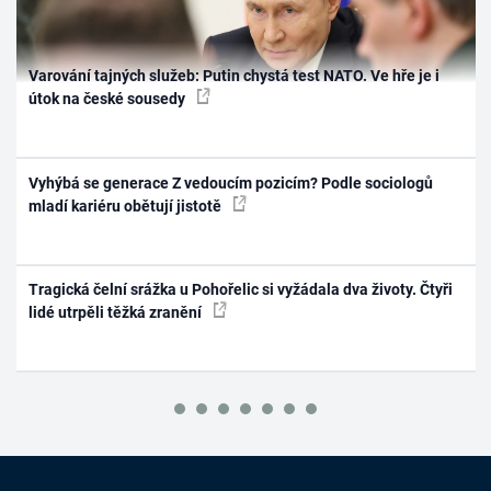
Varování tajných služeb: Putin chystá test NATO. Ve hře je i
útok na české sousedy
Vyhýbá se generace Z vedoucím pozicím? Podle sociologů
mladí kariéru obětují jistotě
Tragická čelní srážka u Pohořelic si vyžádala dva životy. Čtyři
lidé utrpěli těžká zranění