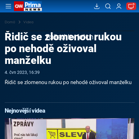
Domů
Videa
Řidič se zlomenou rukou
Failed to fetch
po nehodě oživoval
manželku
4. čvn 2023, 16:39
Řidič se zlomenou rukou po nehodě oživoval manželku
Nejnovější videa