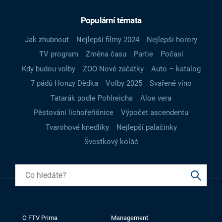
Populární témata
Jak zhubnout
Nejlepší filmy 2024
Nejlepší horory
TV program
Změna času
Partie
Počasí
Kdy budou volby
ZOO Nové začátky
Auto – katalog
7 pádů Honzy Dědka
Volby 2025
Svařené víno
Tatarák podle Pohlreicha
Aloe vera
Pěstování lichořeřišnice
Výpočet ascendentu
Tvarohové knedlíky
Nejlepší palačinky
Švestkový koláč
O FTV Prima
Management