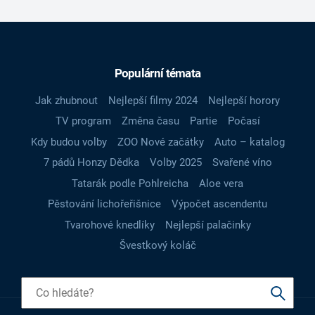
Populární témata
Jak zhubnout
Nejlepší filmy 2024
Nejlepší horory
TV program
Změna času
Partie
Počasí
Kdy budou volby
ZOO Nové začátky
Auto – katalog
7 pádů Honzy Dědka
Volby 2025
Svařené víno
Tatarák podle Pohlreicha
Aloe vera
Pěstování lichořeřišnice
Výpočet ascendentu
Tvarohové knedlíky
Nejlepší palačinky
Švestkový koláč