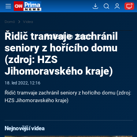
Domů
Videa
Řidič tramvaje zachránil
Failed to fetch
seniory z hořícího domu
(zdroj: HZS
Jihomoravského kraje)
18. led 2022, 12:16
Řidič tramvaje zachránil seniory z hořícího domu (zdroj:
HZS Jihomoravského kraje)
Nejnovější videa