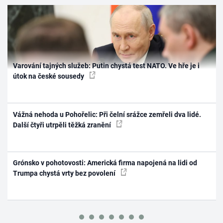
Varování tajných služeb: Putin chystá test NATO. Ve hře je i
útok na české sousedy
Vážná nehoda u Pohořelic: Při čelní srážce zemřeli dva lidé.
Další čtyři utrpěli těžká zranění
Grónsko v pohotovosti: Americká firma napojená na lidi od
Trumpa chystá vrty bez povolení