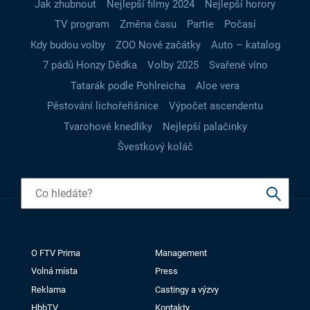
Jak zhubnout
Nejlepší filmy 2024
Nejlepší horory
TV program
Změna času
Partie
Počasí
Kdy budou volby
ZOO Nové začátky
Auto – katalog
7 pádů Honzy Dědka
Volby 2025
Svařené víno
Tatarák podle Pohlreicha
Aloe vera
Pěstování lichořeřišnice
Výpočet ascendentu
Tvarohové knedlíky
Nejlepší palačinky
Švestkový koláč
O FTV Prima
Management
Volná místa
Press
Reklama
Castingy a výzvy
HbbTV
Kontakty