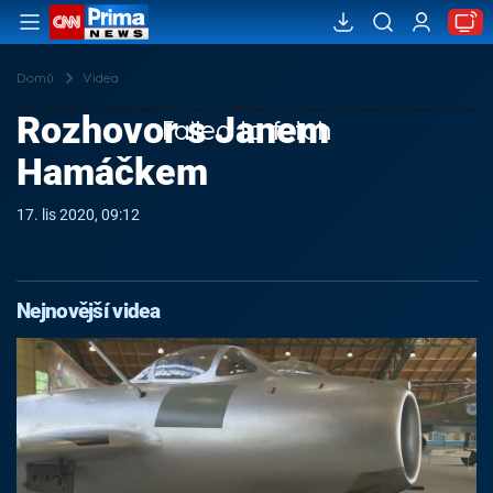
Domů
Videa
Rozhovor s Janem
Failed to fetch
Hamáčkem
17. lis 2020, 09:12
Nejnovější videa