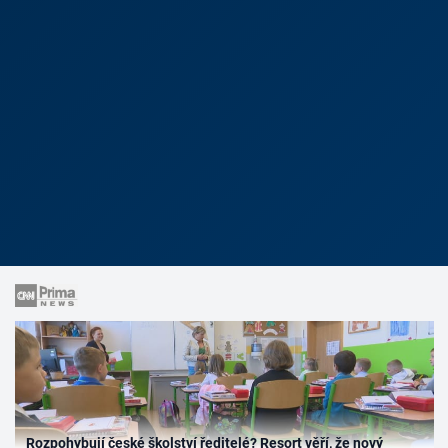
Rozpohybují české školství ředitelé? Resort věří, že nový