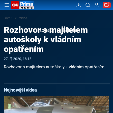
Domů
Videa
Rozhovor s majitelem
Failed to fetch
autoškoly k vládním
opatřením
27. říj 2020, 18:13
Rozhovor s majitelem autoškoly k vládním opatřením
Nejnovější videa