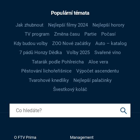
Populární témata
Jak zhubnout
Nejlepší filmy 2024
Nejlepší horory
TV program
Změna času
Partie
Počasí
Kdy budou volby
ZOO Nové začátky
Auto – katalog
7 pádů Honzy Dědka
Volby 2025
Svařené víno
Tatarák podle Pohlreicha
Aloe vera
Pěstování lichořeřišnice
Výpočet ascendentu
Tvarohové knedlíky
Nejlepší palačinky
Švestkový koláč
O FTV Prima
Management