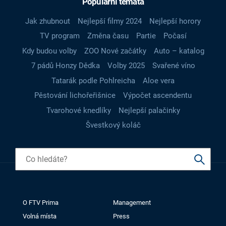
Populární témata
Jak zhubnout
Nejlepší filmy 2024
Nejlepší horory
TV program
Změna času
Partie
Počasí
Kdy budou volby
ZOO Nové začátky
Auto – katalog
7 pádů Honzy Dědka
Volby 2025
Svařené víno
Tatarák podle Pohlreicha
Aloe vera
Pěstování lichořeřišnice
Výpočet ascendentu
Tvarohové knedlíky
Nejlepší palačinky
Švestkový koláč
O FTV Prima
Management
Volná místa
Press