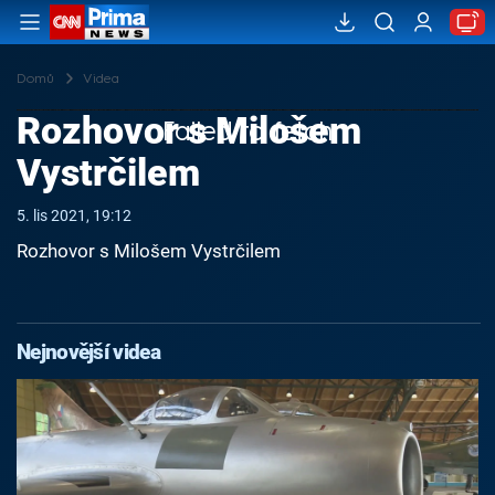
Domů
Videa
Rozhovor s Milošem
Failed to fetch
Vystrčilem
5. lis 2021, 19:12
Rozhovor s Milošem Vystrčilem
Nejnovější videa